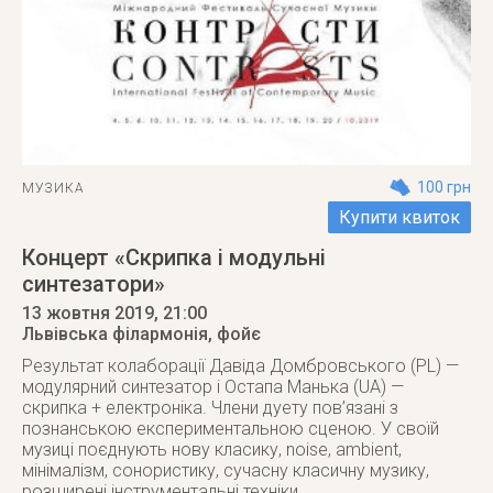
100 грн
МУЗИКА
Купити квиток
Концерт «Скрипка і модульні
синтезатори»
13 жовтня 2019
, 21:00
Львівська філармонія, фойє
Результат колаборації Давіда Домбровського (PL) —
модулярний синтезатор і Остапа Манька (UA) —
скрипка + електроніка. Члени дуету пов’язані з
познанською експериментальною сценою. У своїй
музиці поєднують нову класику, noise, ambient,
мінімалізм, сонористику, сучасну класичну музику,
розширені інструментальні техніки