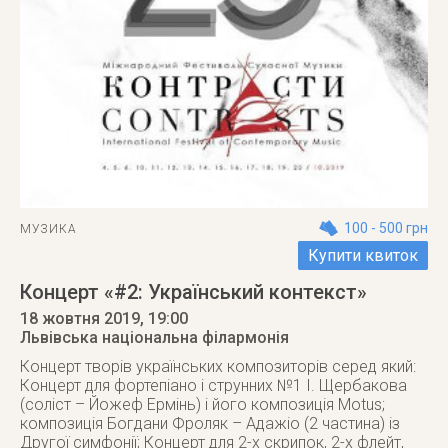
100 - 500 грн
МУЗИКА
Купити квиток
Концерт «#2: Український контекст»
18 жовтня 2019
, 19:00
Львівська національна філармонія
Концерт творів українських композиторів серед який:
Концерт для фортепіано і струнних №1 І. Щербакова
(соліст – Йожеф Ермінь) і його композиція Motus;
композиція Богдани Фроляк – Адажіо (2 частина) із
Другої симфонії; Концерт для 2-х скрипок, 2-х флейт,