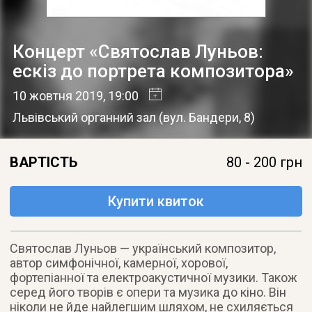
Концерт «Святослав Луньов:
ескіз до портрета композитора»
10 жовтня 2019
, 19:00
Львівський органний зал
(
вул. Бандери, 8
)
ВАРТІСТЬ
80 - 200 грн
Купити квиток
Святослав Луньов — український композитор,
автор симфонічної, камерної, хорової,
фортепіанної та електроакустичної музики. Також
серед його творів є опери та музика до кіно. Він
ніколи не йде найлегшим шляхом, не схиляється