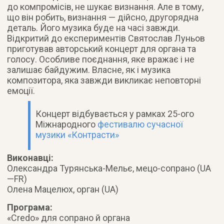
до компромісів, не шукає визнання. Але в тому,
що він робить, визнання — дійсно, другорядна
деталь. Його музика буде на часі завжди.
Відкритий до експериментів Святослав Луньов
приготував авторський концерт для органа та
голосу. Особливе поєднання, яке вражає і не
залишає байдужим. Власне, як і музика
композитора, яка завжди викликає неповторні
емоції.
Концерт відбувається у рамках 25-ого
Міжнародного
фестивалю сучасної
музики «Контрасти»
Виконавці:
Олександра Турянська-Мельє, мецо-сопрано (UA
—FR)
Олена Мацелюх, орган (UA)
Програма:
«Credo» для сопрано й органа