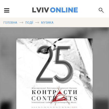
ПОДІЇ
ГОЛОВНА
ПОДІЇ
МУЗИКА
ЛОКАЦІЇ
ПУБЛІКАЦІЇ
ДОВІДКА