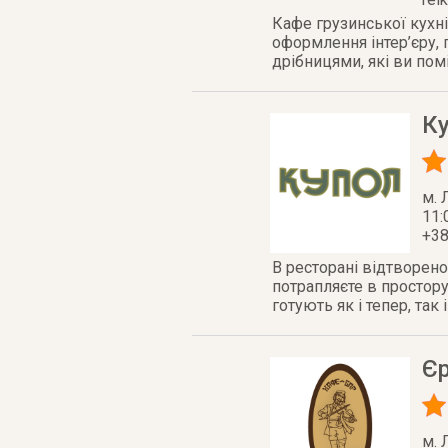
Кафе грузинської кухні
оформлення інтер’єру, п
дрібницями, які ви помі
К
м. 
11:
+38
В ресторані відтворено 
потрапляєте в простору
готують як і тепер, так 
Є
м. 