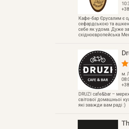
10:
+38
Кафе-бар Єрусалим є од
сефардською та ашкена
себе як удома. Дуже за
східноєвропейська Меню
Dr
м. 
08:
+38
DRUZI cafe&bar – мереж
світової домашньої кух
які завжди вам раді :)
Th