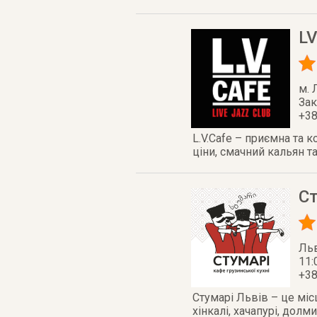
LV
м. 
Зак
+38
L.V.Cafe – приємна та 
ціни, смачний кальян т
С
Ль
11:
+38
Стумарі Львів – це міс
хінкалі, хачапурі, долм