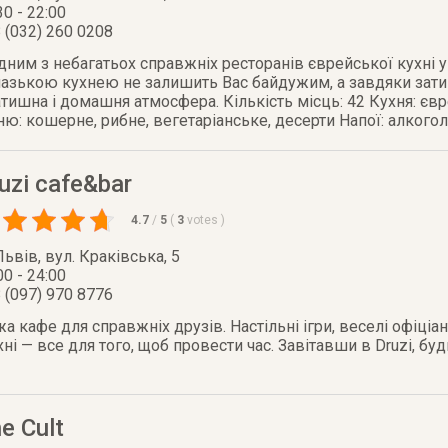
30 - 22:00
 (032) 260 0208
ним з небагатьох справжніх ресторанів єврейської кухні у
зькою кухнею не залишить Вас байдужим, а завдяки затишк
тишна і домашня атмосфера. Кількість місць: 42 Кухня: євр
: кошерне, рибне, вегетаріанське, десерти Напої: алкоголь, 
uzi cafe&bar
4.7
/
5
(
3
votes
)
Львів
,
вул. Краківська, 5
00 - 24:00
 (097) 970 8776
а кафе для справжніх друзів. Настільні ігри, веселі офіціан
ні — все для того, щоб провести час. Завітавши в Druzi, буд
e Cult