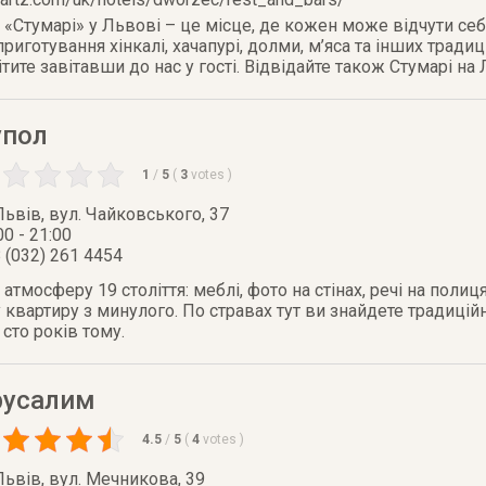
 «Стумарі» у Львові – це місце, де кожен може відчути себе
риготування хінкалі, хачапурі, долми, м’яса та інших тради
тите завітавши до нас у гості. Відвідайте також Стумарі на 
упол
1
/
5
(
3
votes
)
Львів
,
вул. Чайковського, 37
00 - 21:00
 (032) 261 4454
атмосферу 19 століття: меблі, фото на стінах, речі на полиц
 квартиру з минулого. По стравах тут ви знайдете традиційн
і сто років тому.
русалим
4.5
/
5
(
4
votes
)
Львів
,
вул. Мечникова, 39