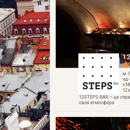
1
м. 
нд-
+38
12s
12STEPS BAR – це справ
своя атмосфера