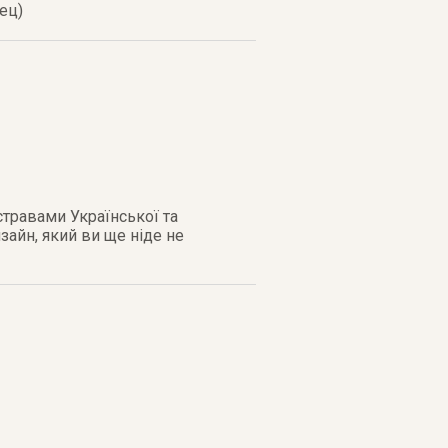
ец)
стравами Української та
зайн, який ви ще ніде не