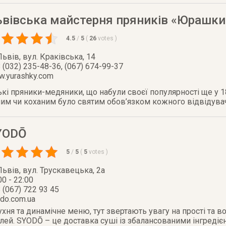
ьвівська майстерня пряників «Юрашки
4.5
/
5
(
26
votes
)
Львів
,
вул. Краківська, 14
 (032) 235-48-36, (067) 674-99-37
.yurashky.com
кі пряники-медяники, що набули своєї популярності ще у 1
ним чи коханим було святим обов’язком кожного відвідува
YODŌ
5
/
5
(
5
votes
)
Львів
,
вул. Трускавецька, 2a
00 - 22:00
 (067) 722 93 45
do.com.ua
хня та динамічне меню, тут звертають увагу на прості та в
алей. SYODŌ – це доставка суші із збалансованими інгредіє