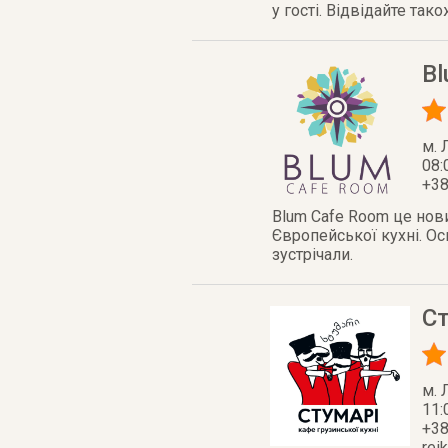
у гості. Відвідайте та
Bl
м. 
08:
+38
Blum Cafe Room це нови
Європейської кухні. Ос
зустрічали.
С
м. 
11:
+38
rei