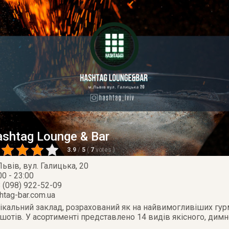
shtag Lounge & Bar
3.9
/
5
(
7
votes
)
Львів
,
вул. Галицька, 20
00 - 23:00
 (098) 922-52-09
htag-bar.com.ua
нікальний заклад, розрахований як на найвимогливіших гурм
 шотів. У асортименті представлено 14 видів якісного, димн