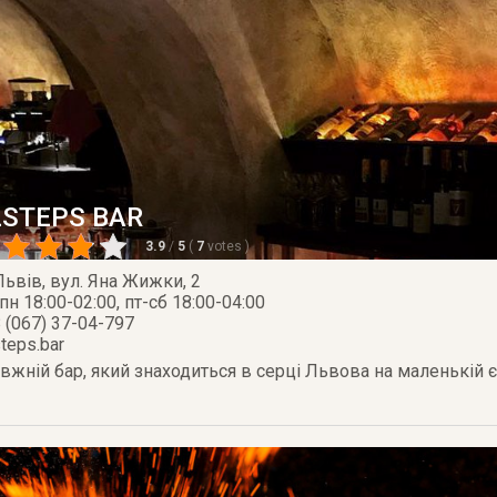
2STEPS BAR
3.9
/
5
(
7
votes
)
Львів
,
вул. Яна Жижки, 2
пн 18:00-02:00, пт-сб 18:00-04:00
 (067) 37-04-797
teps.bar
жній бар, який знаходиться в серці Львова на маленькій є