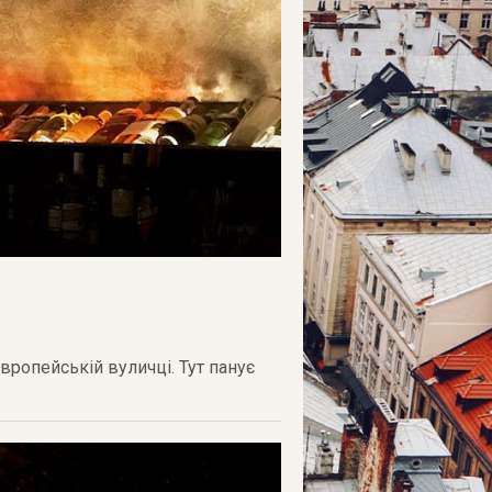
вропейській вуличці. Тут панує