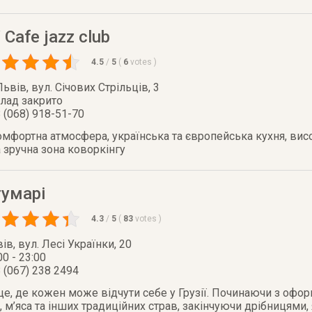
 Cafe jazz club
4.5
/
5
(
6
votes
)
Львів
,
вул. Січових Стрільців, 3
лад закрито
 (068) 918-51-70
комфортна атмосфера, українська та європейська кухня, вис
а зручна зона коворкінгу
тумарі
4.3
/
5
(
83
votes
)
вів
,
вул. Лесі Українки, 20
00 - 23:00
 (067) 238 2494
це, де кожен може відчути себе у Грузії. Починаючи з офор
и, м’яса та інших традиційних страв, закінчуючи дрібницями,