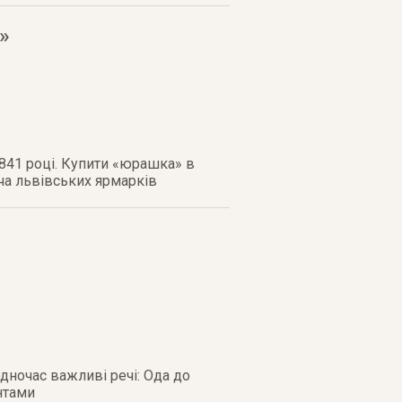
»
841 році. Купити «юрашка» в
ча львівських ярмарків
одночас важливі речі: Ода до
нтами