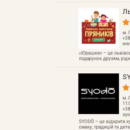
Л
м. 
+38
www
«Юрашки» – це львівсь
подарунок друзям, рід
S
м. 
11:
+38
syo
SYODŌ – це відкрита ку
смаку, традицій та дет