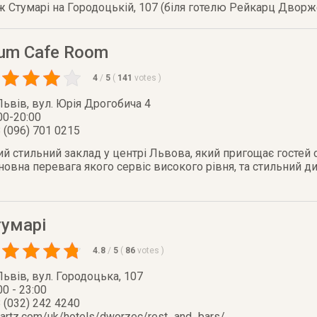
кож Стумарі на Городоцькій, 107 (біля готелю Рейкарц Дворж
um Cafe Room
4
/
5
(
141
votes
)
Львів
,
вул. Юрія Дрогобича 4
00-20:00
 (096) 701 0215
й стильний заклад у центрі Львова, який пригощає гостей 
новна перевага якого сервіс високого рівня, та стильний ди
тумарі
4.8
/
5
(
86
votes
)
Львів
,
вул. Городоцька, 107
00 - 23:00
 (032) 242 4240
kartz.com/uk/hotels/dworzec/rest_and_bars/