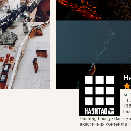
Ha
м. 
11:
+38
has
Hashtag Lounge Bar – у
екзотичних коктейлів і