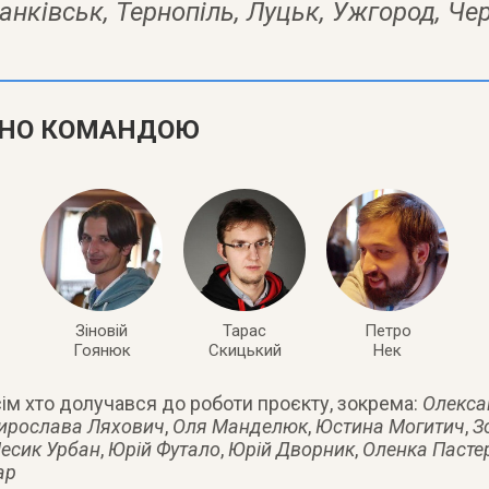
анківськ
,
Тернопіль
,
Луцьк
,
Ужгород
,
Чер
ЕНО КОМАНДОЮ
Зіновій
Тарас
Петро
Гоянюк
Скицький
Нек
ім хто долучався до роботи проєкту, зокрема:
Олекса
ирослава Ляхович
,
Оля Манделюк
,
Юстина Могитич
,
З
есик Урбан
,
Юрій Футало
,
Юрій Дворник
,
Оленка Пасте
ар