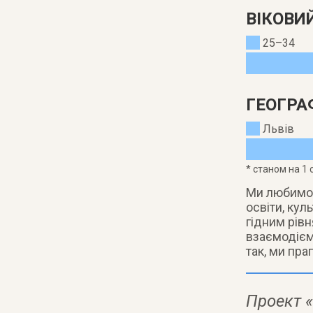
ВІКОВИ
25–34
ГЕОГРА
Львів
* станом на 1 
Ми любимо м
освіти, кул
гідним рів
взаємодієм
так, ми пра
Проект «