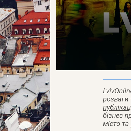
LvivOnli
розваги 
публікац
бізнес п
місто та