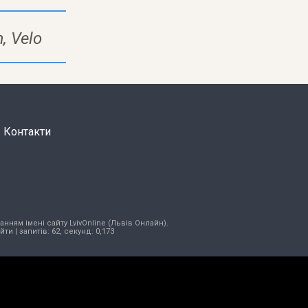
m
,
Velo
Контакти
нням імені сайту LvivOnline (Львів Онлайн).
ійти
| запитів: 62, секунд: 0,173