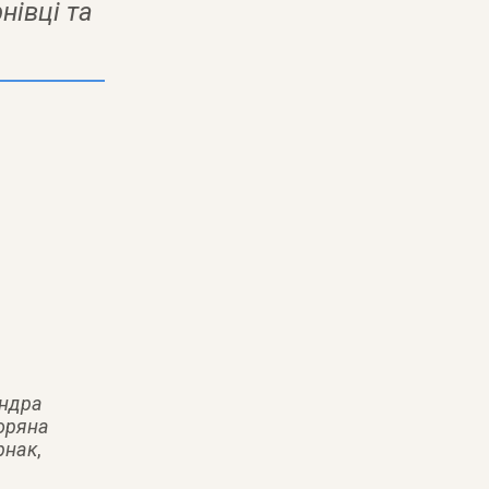
нівці
та
ндра
оряна
рнак
,