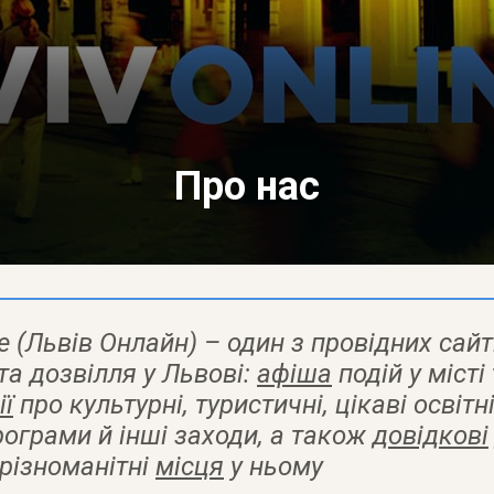
Про нас
ne (Львів Онлайн) – один з провідних сайт
та дозвілля у Львові:
афіша
подій у місті
ії
про культурні, туристичні, цікаві освітні
рограми й інші заходи, а також
довідкові
 різноманітні
місця
у ньому