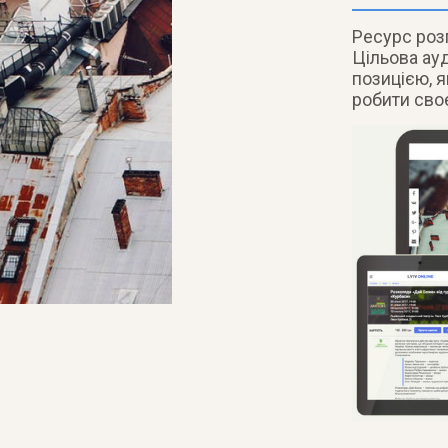
Ресурс розп
Цільова ау
позицією, я
робити сво