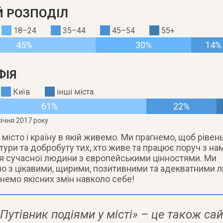
Й РОЗПОДІЛ
18–24
35–44
45–54
55+
45%
30%
14%
ФІЯ
Київ
інші міста
61%
22%
січня 2017 року
істо і країну в якій живемо. Ми прагнемо, щоб рівень
ьтури та добробуту тих, хто живе та працює поруч з нам
ня сучасної людини з європейськими цінностями. Ми
о з цікавими, щирими, позитивними та адекватними л
гнемо якісних змін навколо себе!
Путівник подіями у місті» – це також сай