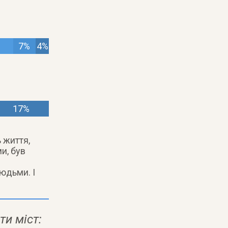
7%
4%
17%
 життя,
и, був
юдьми. І
ти міст: