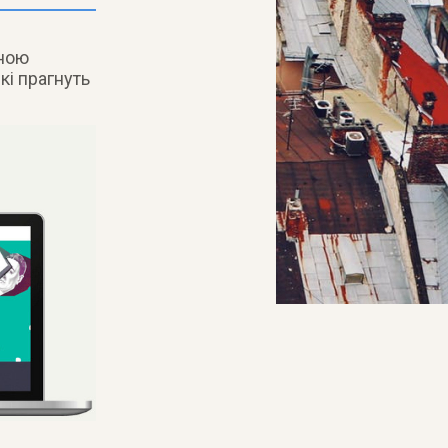
ьною
кі прагнуть