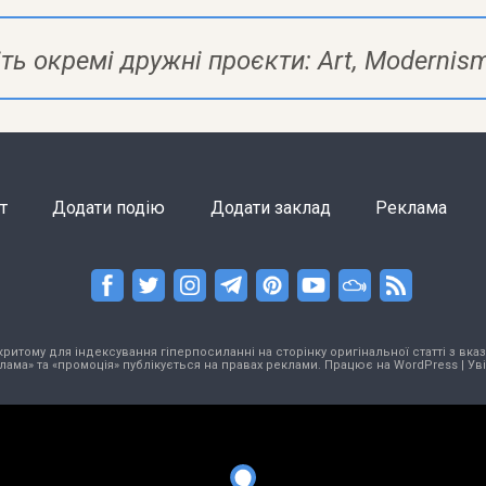
ть окремі дружні проєкти:
Art
,
Modernis
т
Додати подію
Додати заклад
Реклама
тому для індексування гіперпосиланні на сторінку оригінальної статті з вказа
лама» та «промоція» публікується на правах реклами. Працює на
WordPress
|
Ув