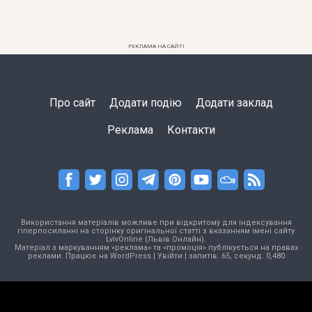
РЕКЛАМА НА САЙТІ
Про сайт
Додати подію
Додати заклад
Реклама
Контакти
Використання матеріалів можливе при відкритому для індексування
гіперпосиланні на сторінку оригінальної статті з вказанням імені сайту
LvivOnline (Львів Онлайн).
Матеріал з маркуванням «реклама» та «промоція» публікується на правах
реклами. Працює на
WordPress
|
Увійти
| запитів: 65, секунд: 0,480