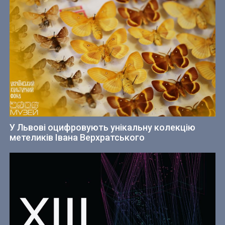
У Львові оцифровують унікальну колекцію
метеликів Івана Верхратського