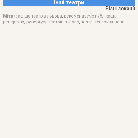
Інші театри
Різні локації
,
,
Мітки:
афіша театрів львова
рекомендуємо публікації
,
,
,
репертуар
репертуар театрів львова
театр
театри львова