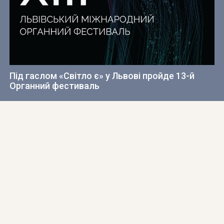
Під гаслом «Світло є» у Львові пройде 13-й
Органний фестиваль