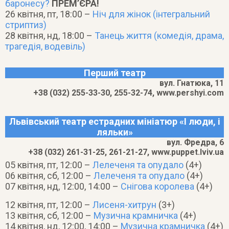
баронесу?
ПРЕМ’ЄРА!
26 квітня, пт, 18:00 –
Ніч для жінок (інтегральний
стриптиз)
28 квітня, нд, 18:00 –
Танець життя (комедія, драма,
трагедія, водевіль)
Перший театр
вул. Гнатюка, 11
+38 (032) 255-33-30, 255-32-74, www.pershyi.com
Львівський театр естрадних мініатюр «І люди, і
ляльки»
вул. Фредра, 6
+38 (032) 261-31-25, 261-21-27, www.puppet.lviv.ua
05 квітня, пт, 12:00 –
Лелеченя та опудало
(4+)
06 квітня, сб, 12:00 –
Лелеченя та опудало
(4+)
07 квітня, нд, 12:00, 14:00 –
Снігова королева
(4+)
12 квітня, пт, 12:00 –
Лисеня-хитрун
(3+)
13 квітня, сб, 12:00 –
Музична крамничка
(4+)
14 квітня, нд, 12:00, 14:00 –
Музична крамничка
(4+)