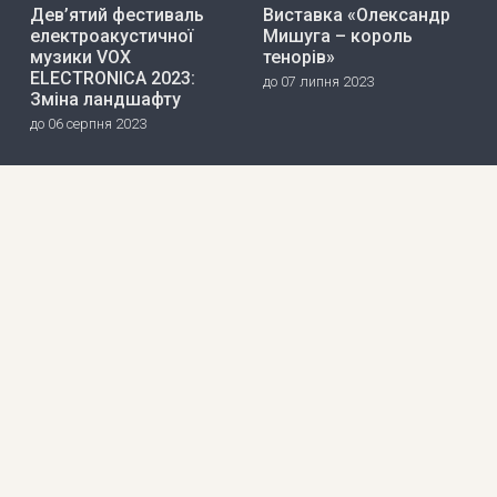
Дев’ятий фестиваль
Виставка «Олександр
електроакустичної
Мишуга – король
музики VOX
тенорів»
ELECTRONICA 2023:
до 07 липня 2023
Зміна ландшафту
до 06 серпня 2023