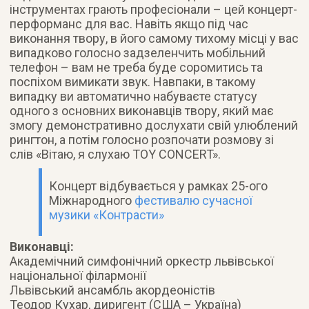
інструментах грають професіонали – цей концерт-
перформанс для вас. Навіть якщо під час
виконання твору, в його самому тихому місці у вас
випадково голосно задзеленчить мобільний
телефон – вам не треба буде соромитись та
поспіхом вимикати звук. Навпаки, в такому
випадку ви автоматично набуваєте статусу
одного з основних виконавців твору, який має
змогу демонстративно дослухати свій улюблений
рингтон, а потім голосно розпочати розмову зі
слів «Вітаю, я слухаю TOY CONCERT».
Концерт відбувається у рамках 25-ого
Міжнародного
фестивалю сучасної
музики «Контрасти»
Виконавці:
Академічний симфонічний оркестр львівської
національної філармонії
Львівський ансамбль акордеоністів
Теодор Кухар, диригент (США – Україна)