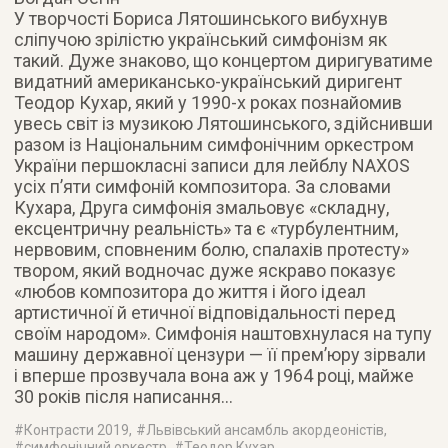
У творчості Бориса Лятошинського вибухнув
сліпучою зрілістю український симфонізм як
такий. Дуже знаково, що концертом диригуватиме
видатний американсько-український диригент
Теодор Кухар, який у 1990-х роках познайомив
увесь світ із музикою Лятошинського, здійснивши
разом із Національним симфонічним оркестром
України першокласні записи для лейблу NAXOS
усіх п’яти симфоній композитора. За словами
Кухара, Друга симфонія змальовує «складну,
ексцентричну реальність» та є «турбулентним,
нервовим, сповненим болю, спалахів протесту»
твором, який водночас дуже яскраво показує
«любов композитора до життя і його ідеал
артистичної й етичної відповідальності перед
своїм народом». Симфонія наштовхнулася на тупу
машину державної цензури — її прем’юру зірвали
і вперше прозвучала вона аж у 1964 році, майже
30 років після написання…
#
Контрасти 2019
, #
Львівський ансамбль акордеоністів
,
#
симфонічний оркестр
, #
Теодор Кухар