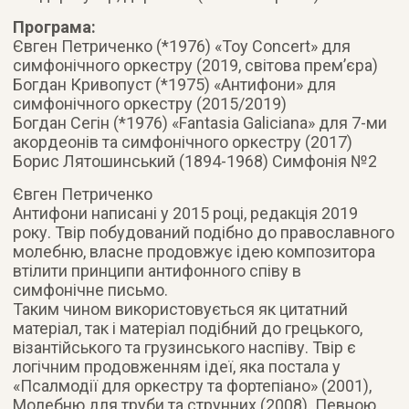
Програма:
Євген Петриченко (*1976) «Toy Concert» для
симфонічного оркестру (2019, світова прем’єра)
Богдан Кривопуст (*1975) «Антифони» для
симфонічного оркестру (2015/2019)
Богдан Сегін (*1976) «Fantasia Galiciana» для 7-ми
акордеонів та симфонічного оркестру (2017)
Борис Лятошинський (1894-1968) Симфонія №2
Євген Петриченко
Антифони написані у 2015 році, редакція 2019
року. Твір побудований подібно до православного
молебню, власне продовжує ідею композитора
втілити принципи антифонного співу в
симфонічне письмо.
Таким чином використовується як цитатний
матеріал, так і матеріал подібний до грецького,
візантійського та грузинського наспіву. Твір є
логічним продовженням ідеї, яка постала у
«Псалмодії для оркестру та фортепіано» (2001),
Молебню для труби та струнних (2008). Певною