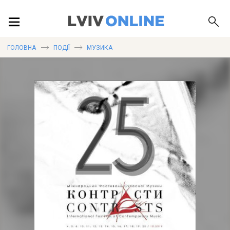
ПОДІЇ
ГОЛОВНА
ПОДІЇ
МУЗИКА
ЛОКАЦІЇ
ПУБЛІКАЦІЇ
ДОВІДКА