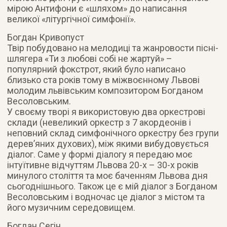
мірою Антифони є «шляхом» до написання
великої «літургічної симфонії».
Богдан Кривопуст
Твір побудовано на мелодиці та жанровости пісні-
шлягера «Ти з любові собі не жартуй» –
популярний фокстрот, який було написано
близько ста років тому в міжвоєнному Львові
молодим львівським композитором Богданом
Весоловським.
У своєму творі я використовую два оркестрові
склади (невеликий оркестр з 7 акордеонів і
неповний склад симфонічного оркестру без групи
дерев’яних духових), між якими вибудовується
діалог. Саме у формі діалогу я передаю моє
інтуїтивне відчуттям Львова 20-х – 30-х років
минулого століття та моє баченням Львова дня
сьогоднішнього. Також це є мій діалог з Богданом
Весоловським і водночас це діалог з містом та
його музичним середовищем.
Богдан Сегін