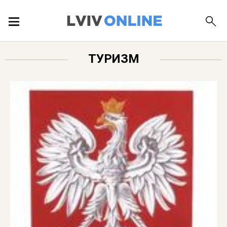
ПОДІЇ
ТУРИЗМ
ЛОКАЦІЇ
ПУБЛІКАЦІЇ
ДОВІДКА