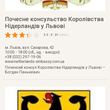
Почесне консульство Королівства
Нідерландів у Львові
3.3
/
5
(
21
votes
)
м. Львів
,
вул. Сахарова, 42
10:00 - 18:00 (сб., нд. - вихідні)
+38 (032) 297-19-06
www.netherlands-embassy.com.ua
Поченсий консул Королівства Нідерландів у Львові –
Богдан Панькевич