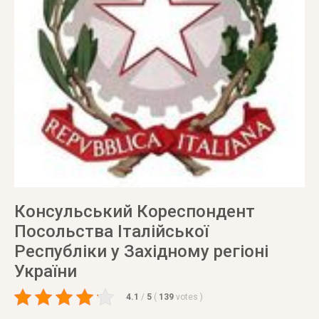
Консульський Кореспондент
Посольства Італійської
Республіки у Західному регіоні
України
4.1
/
5
(
139
votes
)