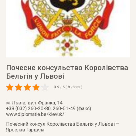
Почесне консульство Королівства
Бельгія у Львові
3.9
/
5
(
9
votes
)
м. Львів
,
вул. Франка, 14
+38 (032) 260-20-80, 260-01-49 (факс)
www.diplomatie.be/kievuk/
Почесний консул Королівства Бельгія у Львові –
Ярослав Гарцула