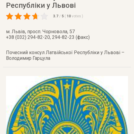
Республіки у Львові
3.7
/
5
(
10
votes
)
м. Львів
,
просп. Чорновола, 57
+38 (032) 294-82-20, 294-82-23 (факс)
Почесний консул Латвійської Республіки у Львові –
Володимир Гарцула