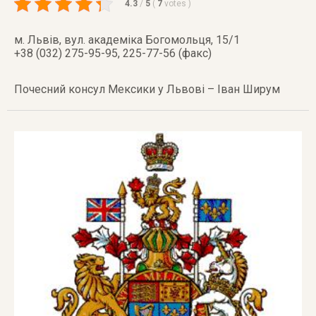
4.3
/
5
(
7
votes
)
м. Львів
,
вул. академіка Богомольця, 15/1
+38 (032) 275-95-95, 225-77-56 (факс)
Почесний консул Мексики у Львові – Іван Ширум