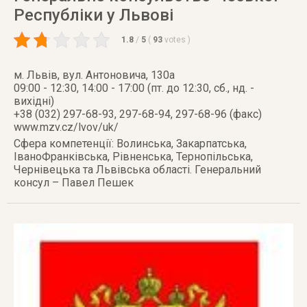
Республіки у Львові
1.8
/
5
(
93
votes
)
м. Львів
,
вул. Антоновича, 130а
09:00 - 12:30, 14:00 - 17:00 (пт. до 12:30, сб., нд. -
вихідні)
+38 (032) 297-68-93, 297-68-94, 297-68-96 (факс)
www.mzv.cz/lvov/uk/
Сфера компетенції: Волинська, Закарпатська,
ІваноФранківська, Рівненська, Тернопільська,
Чернівецька та Львівська області. Генеральний
консул – Павел Пешек