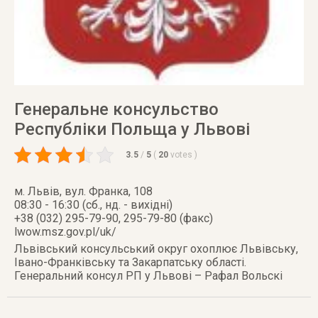
Генеральне консульство
Республіки Польща у Львові
3.5
/
5
(
20
votes
)
м. Львів
,
вул. Франка, 108
08:30 - 16:30 (сб., нд. - вихідні)
+38 (032) 295-79-90, 295-79-80 (факс)
lwow.msz.gov.pl/uk/
Львівський консульський округ охоплює Львівську,
Івано-Франківську та Закарпатську області.
Генеральний консул РП у Львові – Рафал Вольскі