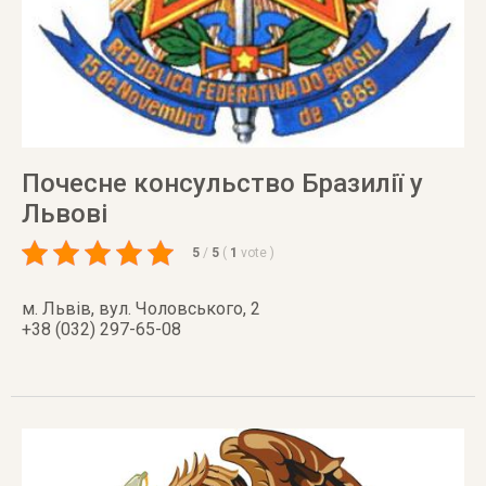
Почесне консульство Бразилії у
Львові
5
/
5
(
1
vote
)
м. Львів
,
вул. Чоловського, 2
+38 (032) 297-65-08