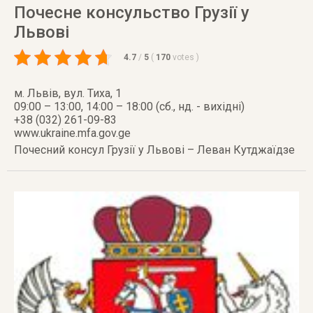
Почесне консульство Грузії у
Львові
4.7
/
5
(
170
votes
)
м. Львів
,
вул. Тиха, 1
09:00 – 13:00, 14:00 – 18:00 (сб., нд. - вихідні)
+38 (032) 261-09-83
www.ukraine.mfa.gov.ge
Почесний консул Грузії у Львові – Леван Кутджаїдзе