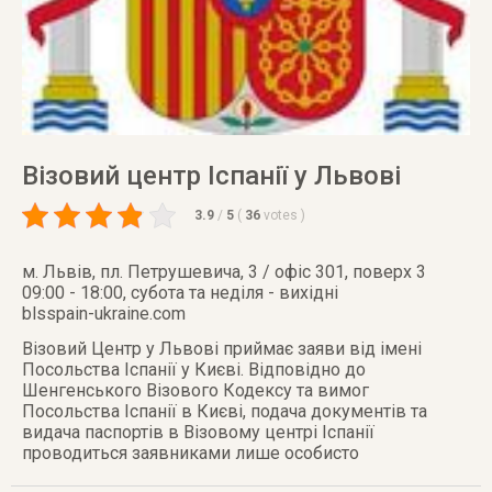
Візовий центр Іспанії у Львові
3.9
/
5
(
36
votes
)
м. Львів
,
пл. Петрушевича, 3 / офіс 301, поверх 3
09:00 - 18:00, субота та неділя - вихідні
blsspain-ukraine.com
Візовий Центр у Львові приймає заяви від імені
Посольства Іспанії у Києві. Відповідно до
Шенгенського Візового Кодексу та вимог
Посольства Іспанії в Києві, подача документів та
видача паспортів в Візовому центрі Іспанії
проводиться заявниками лише особисто