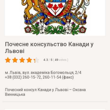
Почесне консульство Канади у
Львові
4.3
/
5
(
49
votes
)
м. Львів
,
вул. академіка Богомольця, 2/4
+38 (032) 260-15-72, 260-11-54 (факс)
Почесний консул Канади у Львові – Оксана
Винницька