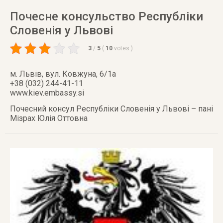
Почесне консульство Республіки
Словенія у Львові
3
/
5
(
10
votes
)
м. Львів
,
вул. Ковжуна, 6/1а
+38 (032) 244-41-11
www.kiev.embassy.si
Почесний консул Республіки Словенія у Львові – пані
Мізрах Юлія Оттовна