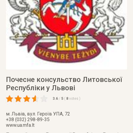
Почесне консульство Литовської
Республiки у Львові
3.6
/
5
(
8
votes
)
м. Львів
,
вул. Героїв УПА, 72
+38 (032) 298-89-35
www.ua.mfa.lt