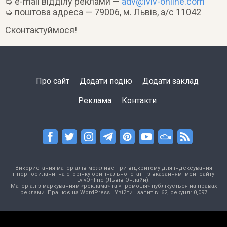
➭ e-mail відділу реклами —
adv@lviv-online.com
➭ поштова адреса — 79006, м. Львів, а/c 11042
Cконтактуймося!
Про сайт
Додати подію
Додати заклад
Реклама
Контакти
Використання матеріалів можливе при відкритому для індексування
гіперпосиланні на сторінку оригінальної статті з вказанням імені сайту
LvivOnline (Львів Онлайн).
Матеріал з маркуванням «реклама» та «промоція» публікується на правах
реклами. Працює на
WordPress
|
Увійти
| запитів: 62, секунд: 0,097