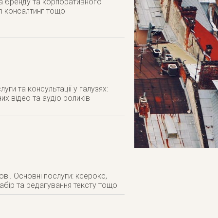
ка бренду та корпоративного
ті консалтинг тощо
уги та консультації у галузях:
их відео та аудіо роликів
ві. Основні послуги: ксерокс,
абір та редагування тексту тощо