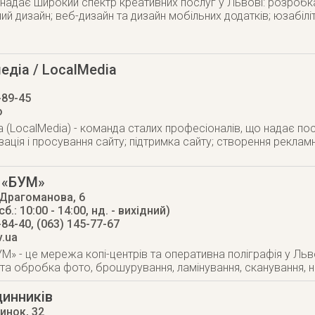
 надає широкий спектр креативних послуг у Львові: розроб
ий дизайн; веб-дизайн та дизайн мобільних додатків; юзабілі
едіа / LocalMedia
-89-45
o
 (LocalMedia) - команда сталих професіоналів, що надає посл
зація і просування сайту; підтримка сайту; створення рекламн
р «БУМ»
 Драгоманова, 6
сб.: 10:00 - 14:00, нд. - вихідний)
-84-40, (063) 145-77-67
v.ua
УМ» - це мережа копі-центрів та оперативна поліграфія у Льво
 та обробка фото, брошурування, ламінування, сканування, н
динників
Ринок, 32