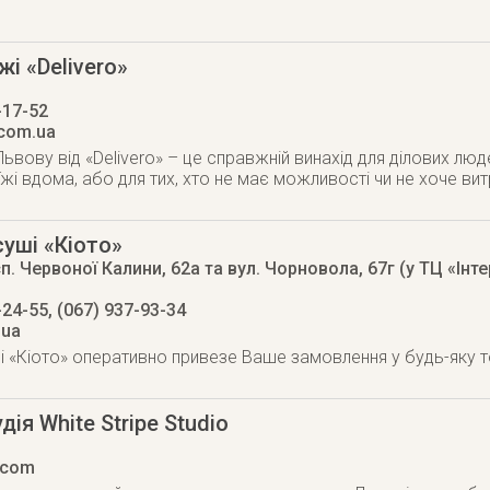
жі «Delivero»
-17-52
.com.ua
ьвову від «Delivero» – це справжній винахід для ділових люд
жі вдома, або для тих, хто не має можливості чи не хоче вит
уші «Кіото»
п. Червоної Калини, 62а та вул. Чорновола, 67г (у ТЦ «Інте
-24-55, (067) 937-93-34
.ua
 «Кіото» оперативно привезе Ваше замовлення у будь-яку 
ія White Stripe Studio
.com