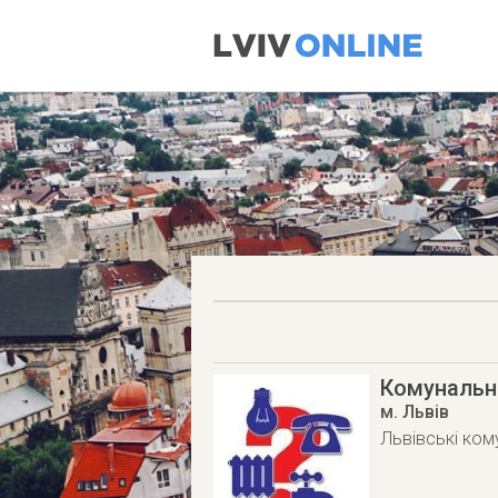
Комунальн
м. Львів
Львівські ком