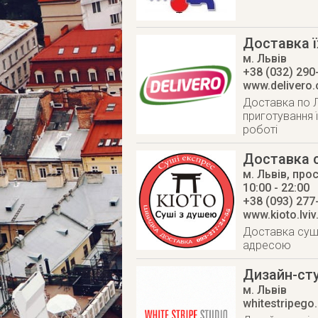
Доставка ї
м. Львів
+38 (032) 290
www.delivero
Доставка по Л
приготування ї
роботі
Доставка с
м. Львів
,
прос
10:00 - 22:00
+38 (093) 277
www.kioto.lviv
Доставка суші
адресою
Дизайн-студ
м. Львів
whitestripego