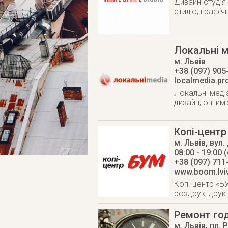
Дизайн-студія
стилю; графічн
Локальні м
м. Львів
+38 (097) 905
localmedia.pr
Локальні медіа
дизайн; оптимі
Копі-цент
м. Львів
,
вул.
08:00 - 19:00 (
+38 (097) 711
www.boom.lvi
Копі-центр «Б
роздрук, друк
Ремонт го
м. Львів
,
пл. 