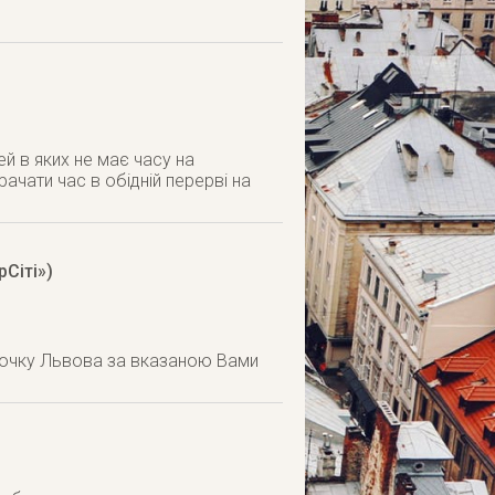
ей в яких не має часу на
рачати час в обідній перерві на
рСіті»)
точку Львова за вказаною Вами