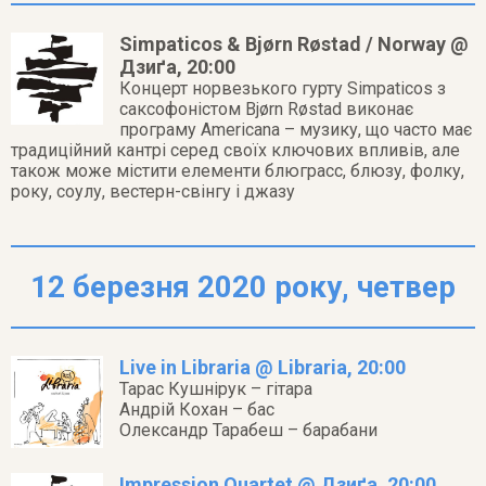
Simpaticos & Bjørn Røstad / Norway @
Дзиґа, 20:00
Концерт норвезького гурту Simpaticos з
саксофоністом Bjørn Røstad виконає
програму Americana – музику, що часто має
традиційний кантрі серед своїх ключових впливів, але
також може містити елементи блюграсс, блюзу, фолку,
року, соулу, вестерн-свінгу і джазу
12 березня 2020 року, четвер
Live in Libraria @ Libraria, 20:00
Тарас Кушнірук – гітара
Андрій Кохан – бас
Олександр Тарабеш – барабани
Impression Quartet @ Дзиґа, 20:00