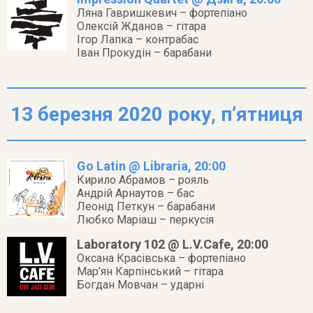
Ляна Гавришкевич – фортепіано
Олексій Жданов – гітара
Ігор Лапка – контрабас
Іван Прокудін – барабани
13 березня 2020 року, п’ятниця
Go Latin @ Libraria, 20:00
Кирило Абрамов – рояль
Андрій Арнаутов – бас
Леонід Петкун – барабани
Любко Маріаш – перкусія
Laboratory 102 @ L.V.Cafe, 20:00
Оксана Красівська – фортепіано
Мар’ян Карпінський – гітара
Богдан Мовчан – ударні