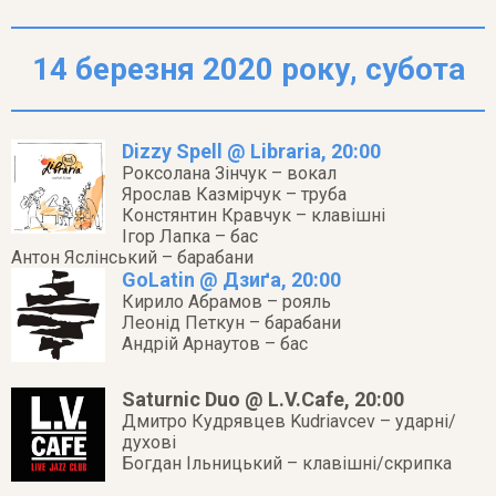
14 березня 2020 року, субота
Dizzy Spell @ Libraria, 20:00
Роксолана Зінчук – вокал
Ярослав Казмірчук – труба
Констянтин Кравчук – клавішні
Ігор Лапка – бас
Антон Яслінський – барабани
GoLatin @ Дзиґа, 20:00
Кирило Абрамов – рояль
Леонід Петкун – барабани
Андрій Арнаутов – бас
Saturnic Duo @ L.V.Cafe, 20:00
Дмитро Кудрявцев Kudriavcev – ударні/
духові
Богдан Ільницький – клавішні/скрипка