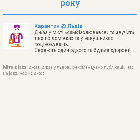
року
Карантин @ Львів
Джаз у місті «самоізолювався» та звучить
тіко по домівках та у навушниках
поціновувачів.
Бережіть один одного та будьте здорові!
,
,
,
,
Мітки:
jazz
джаз
джаз у львові
рекомендуємо публікації
час
,
на jazz
час на джаз