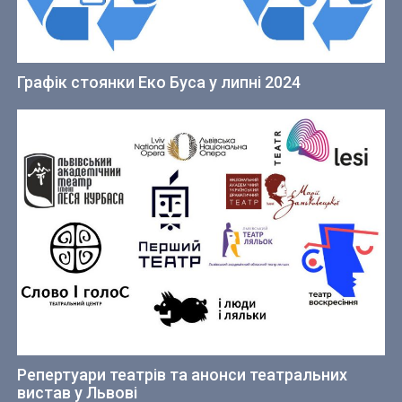
Графік стоянки Еко Буса у липні 2024
Репертуари театрів та анонси театральних
вистав у Львові