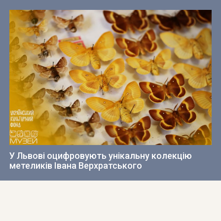
У Львові оцифровують унікальну колекцію
метеликів Івана Верхратського