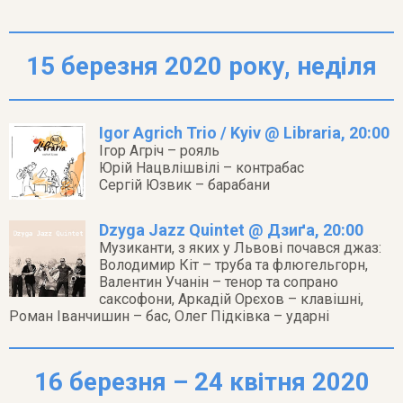
15 березня 2020 року, неділя
Igor Agrich Trio / Kyiv @ Libraria, 20:00
Ігор Агріч – рояль
Юрій Нацвлішвілі – контрабас
Сергій Юзвик – барабани
Dzyga Jazz Quintet @ Дзиґа, 20:00
Музиканти, з яких у Львові почався джаз:
Володимир Кіт – труба та флюгельгорн,
Валентин Учанін – тенор та сопрано
саксофони, Аркадій Орєхов – клавішні,
Роман Іванчишин – бас, Олег Підківка – ударні
16 березня – 24 квітня 2020