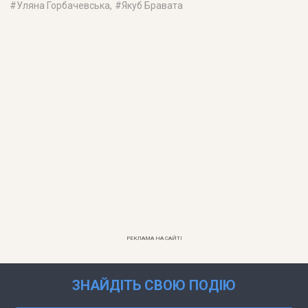
#
Уляна Горбачевська
, #
Якуб Бравата
РЕКЛАМА НА САЙТІ
ЗНАЙДІТЬ СВОЮ ПОДІЮ