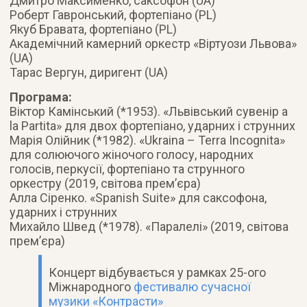
Дмитро Максименко, саксофон (UA)
Роберт Гавронський, фортепіано (PL)
Якуб Бравата, фортепіано (PL)
Академічний камерний оркестр «Віртуози Львова»
(UA)
Тарас Вергун, диригент (UA)
Програма:
Віктор Камінський (*1953). «Львівський сувенір a
la Partita» для двох фортепіано, ударних і струнних
Марія Олійник (*1982). «Ukraina – Terra Incognita»
для солюючого жіночого голосу, народних
голосів, перкусії, фортепіано та струнного
оркестру (2019, світова прем’єра)
Алла Сіренко. «Spanish Suite» для саксофона,
ударних і струнних
Михайло Швед (*1978). «Паралелі» (2019, світова
прем’єра)
Концерт відбувається у рамках 25-ого
Міжнародного
фестивалю сучасної
музики «Контрасти»