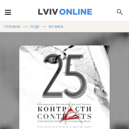
ПОДІЇ
ГОЛОВНА
ПОДІЇ
МУЗИКА
ЛОКАЦІЇ
ПУБЛІКАЦІЇ
ДОВІДКА