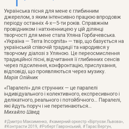
Українська пісня для мене є глибинним
джерелом, з яким інтенсивно працюю впродовж
періоду останніх 4-х—5-ти років. Справжнім
провідником і натхненницею у цій ділянці
творчості для мене стала Уляна Горбачевська.
«Україна — Terra Incognita» — твір, що базується на
українській співочій традиції та народився у
творчому діалозі з Уляною. Це переосмислення
традиційної пісні, відчитання її глибинних сенсів
через підсилення, конфронтацію, прислухання,
відповіді, що проявляються через музику.
Марія Олійник
«Паралелі» для струнних — це паралелі
індивідуального і колективного, експресивного і
делікатного, реального і потойбічного… Паралелі,
які йдуть поруч і не перетинаються…
Михайло Швед
#
Дмитро Максименко
, #
камерний оркестр «Віртуози Львова»
,
#
Контрасти 2019
, #
Роберт Гавронський
, #
Тарас Вергун
,