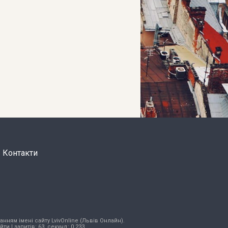
Контакти
нням імені сайту LvivOnline (Львів Онлайн).
ійти
| запитів: 63, секунд: 0,233