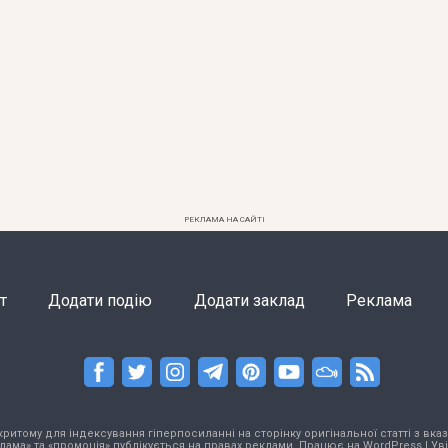
РЕКЛАМА НА САЙТІ
т
Додати подію
Додати заклад
Реклама
тому для індексування гіперпосиланні на сторінку оригінальної статті з вказа
лама» та «промоція» публікується на правах реклами. Працює на
WordPress
|
Ув