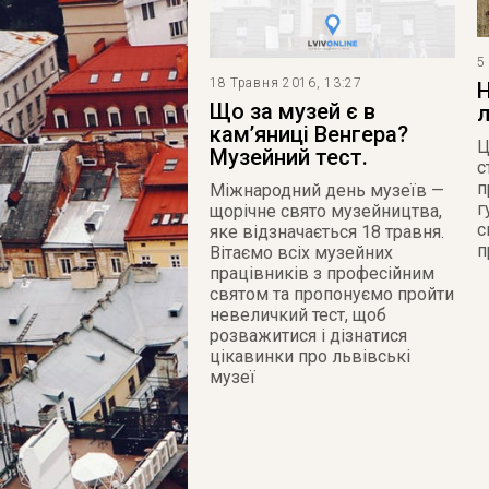
5
18 Травня 2016, 13:27
Н
Що за музей є в
л
кам’яниці Венгера?
Ц
Музейний тест.
с
п
Міжнародний день музеїв —
г
щорічне свято музейництва,
с
яке відзначається 18 травня.
п
Вітаємо всіх музейних
працівників з професійним
святом та пропонуємо пройти
невеличкий тест, щоб
розважитися і дізнатися
цікавинки про львівські
музеї