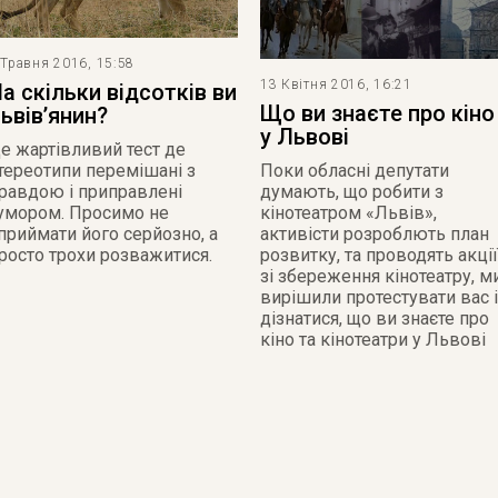
 Травня 2016, 15:58
13 Квітня 2016, 16:21
а скільки відсотків ви
Що ви знаєте про кіно
ьвів’янин?
у Львові
е жартівливий тест де
тереотипи перемішані з
Поки обласні депутати
равдою і приправлені
думають, що робити з
умором. Просимо не
кінотеатром «Львів»,
приймати його серйозно, а
активісти розроблють план
росто трохи розважитися.
розвитку, та проводять акції
зі збереження кінотеатру, м
вирішили протестувати вас і
дізнатися, що ви знаєте про
кіно та кінотеатри у Львові