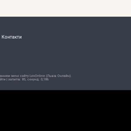
Контакти
нням імені сайту LvivOnline (Львів Онлайн).
ійти
| запитів: 85, секунд: 0,186