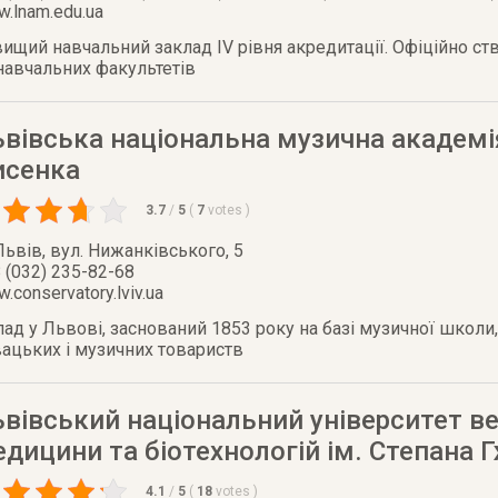
.lnam.edu.ua
ищий навчальний заклад ІV рівня акредитації. Офіційно ств
 навчальних факультетів
вівська національна музична академі
исенка
3.7
/
5
(
7
votes
)
Львів
,
вул. Нижанківського, 5
 (032) 235-82-68
.conservatory.lviv.ua
ад у Львові, заснований 1853 року на базі музичної школи
ацьких і музичних товариств
вівський національний університет в
дицини та біотехнологій ім. Степана 
4.1
/
5
(
18
votes
)