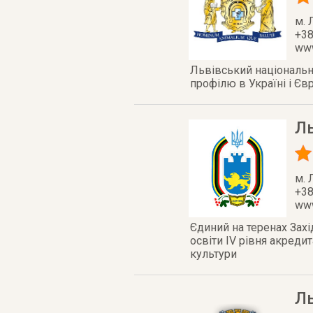
м. 
+38
www
Львівський національн
профілю в Україні і Єв
Ль
м. 
+38
www
Єдиний на теренах Захі
освіти ІV рівня акреди
культури
Ль