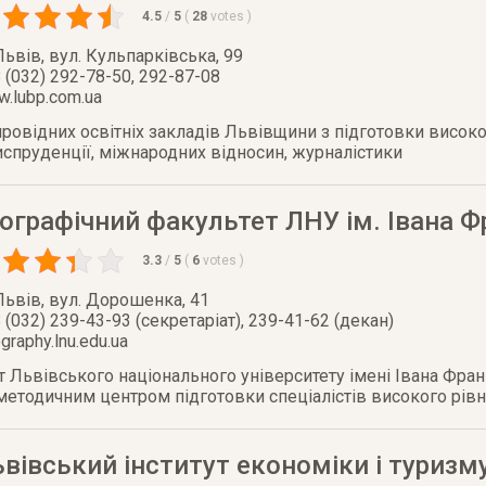
4.5
/
5
(
28
votes
)
Львів
,
вул. Кульпарківська, 99
 (032) 292-78-50, 292-87-08
.lubp.com.ua
провідних освітніх закладів Львівщини з підготовки висок
испруденції, міжнародних відносин, журналістики
ографічний факультет ЛНУ ім. Івана 
3.3
/
5
(
6
votes
)
Львів
,
вул. Дорошенка, 41
 (032) 239-43-93 (секретаріат), 239-41-62 (декан)
graphy.lnu.edu.ua
 Львівського національного університету імені Івана Фран
етодичним центром підготовки спеціалістів високого рівня
вівський інститут економіки і туризм