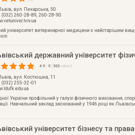
Львів
,
вул. Пекарська, 50
 (032) 260-28-89, 260-28-90
.vetuniver.lviv.ua
ий університет ветеринарної медицини є найстарішим ви
ропі
вівський державний університет фізи
4.9
/
5
(
502
votes
)
Львів
,
вул. Костюшка, 11
 (032) 255-32-01
.ldufk.edu.ua
дної України профільний у галузі фізичного виховання, спо
тації. Навчальний заклад заснований у 1946 році як Львівс
вівський університет бізнесу та права