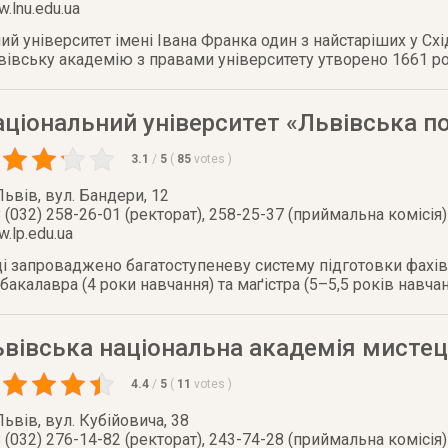
.lnu.edu.ua
й університет імені Івана Франка один з найстаріших у Схі
ьвівську академію з правами університету утворено 1661 р
ціональний університет «Львівська по
3.1
/
5
(
85
votes
)
Львів
,
вул. Бандери, 12
 (032) 258-26-01 (ректорат), 258-25-37 (приймальна комісія)
.lp.edu.ua
ці запроваджено багатоступеневу систему підготовки фахів
бакалавра (4 роки навчання) та маґістра (5–5,5 років навча
ьвівська національна академія мисте
4.4
/
5
(
11
votes
)
Львів
,
вул. Кубійовича, 38
 (032) 276-14-82 (ректорат), 243-74-28 (приймальна комісія)