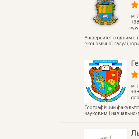
м. 
+38
www
Університет є одним з 
економічної галузі, юр
Ге
м. 
+38
geo
Географічний факультет
науковим і навчально-м
Ль