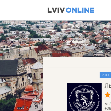
УНІВЕ
Ль
м. 
+38