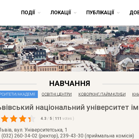
ПОДІЇ
ЛОКАЦІЇ
ПУБЛІКАЦІЇ
ДО
НАВЧАННЯ
РСИТЕТИ/АКАДЕМІЇ
ОСВІТНІ ЦЕНТРИ
КОВОРКІНГ/ТАЙМ-КЛУБИ
КН
вівський національний університет ім
4.3
/
5
(
111
votes
)
Львів
,
вул. Університетська, 1
 (032) 260-34-02 (ректор), 239-43-30 (приймальна комісія)