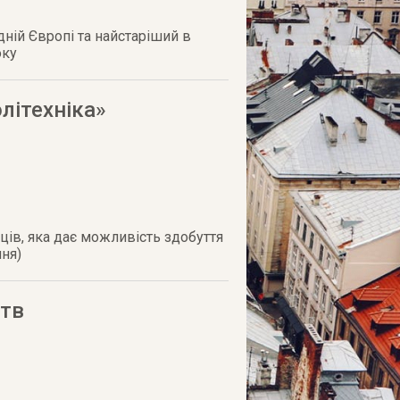
дній Європі та найстаріший в
оку
літехніка»
ців, яка дає можливість здобуття
ння)
цтв