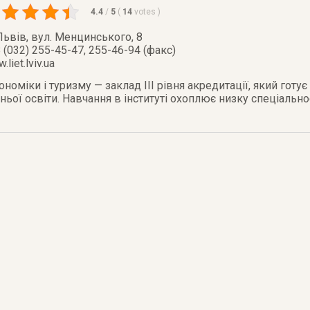
4.4
/
5
(
14
votes
)
Львів
,
вул. Менцинського, 8
 (032) 255-45-47, 255-46-94 (факс)
.liet.lviv.ua
номіки і туризму — заклад ІІІ рівня акредитації, який готує
ньої освіти. Навчання в інституті охоплює низку спеціальн