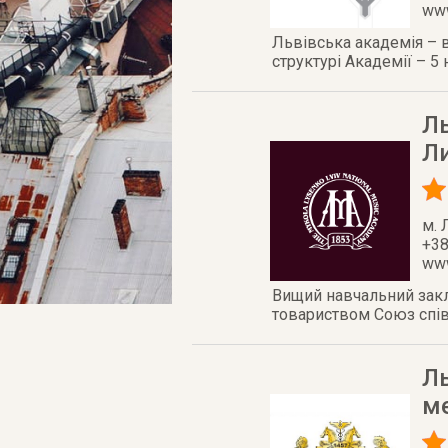
www
Львівська академія – в
структурі Академії – 5
Ль
Л
м. 
+38
www
Вищий навчальний закл
товариством Союз спів
Ль
ме