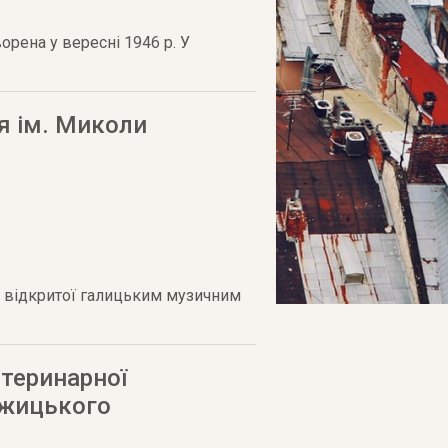
орена у вересні 1946 р. У
я ім. Миколи
, відкритої галицьким музичним
етеринарної
Гжицького