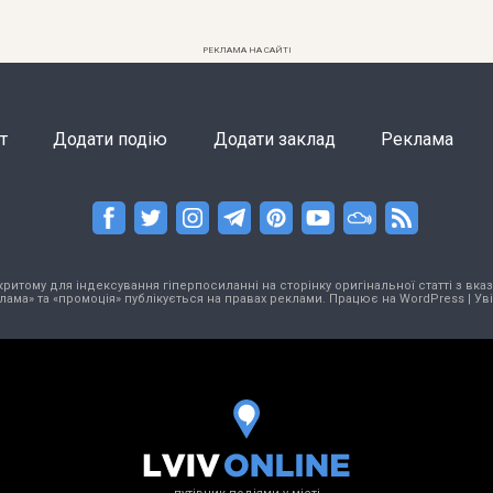
РЕКЛАМА НА САЙТІ
т
Додати подію
Додати заклад
Реклама
тому для індексування гіперпосиланні на сторінку оригінальної статті з вказа
лама» та «промоція» публікується на правах реклами. Працює на
WordPress
|
Ув