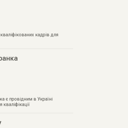
окваліфікованих кадрів для
Франка
ка є провідним в Україні
 кваліфікації
у