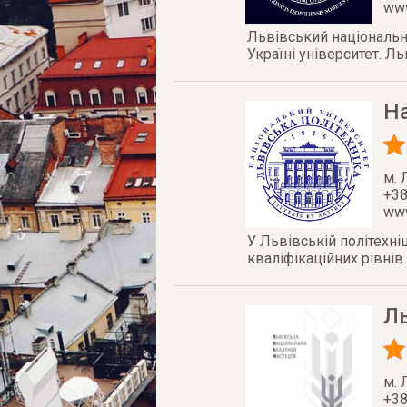
www
Львівський національни
Україні університет. Л
На
м. 
+38
www
У Львівській політехні
кваліфікаційних рівнів 
Л
м. 
+38