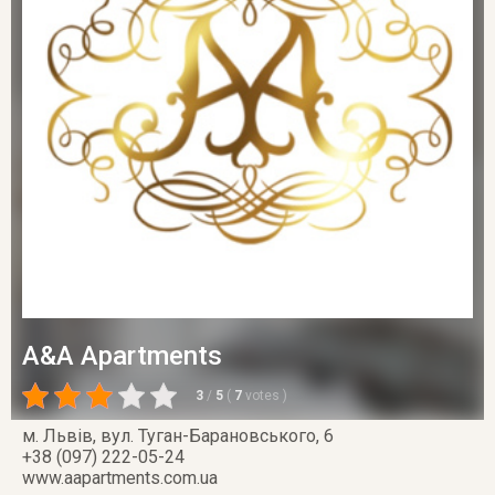
A&A Apartments
3
/
5
(
7
votes
)
м. Львів
,
вул. Туган-Барановського, 6
+38 (097) 222-05-24
www.aapartments.com.ua