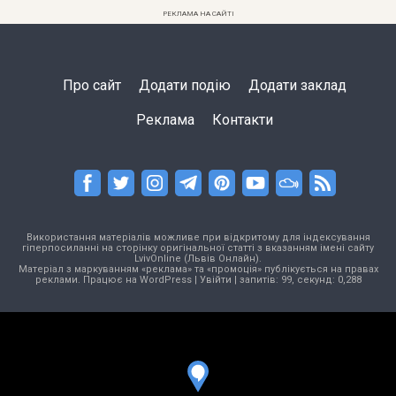
РЕКЛАМА НА САЙТІ
Про сайт
Додати подію
Додати заклад
Реклама
Контакти
Використання матеріалів можливе при відкритому для індексування
гіперпосиланні на сторінку оригінальної статті з вказанням імені сайту
LvivOnline (Львів Онлайн).
Матеріал з маркуванням «реклама» та «промоція» публікується на правах
реклами. Працює на
WordPress
|
Увійти
| запитів: 99, секунд: 0,288