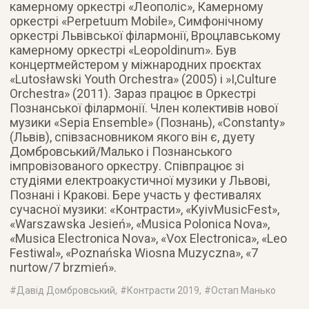
камерному оркестрі «Леополіс», Камерному
оркестрі «Perpetuum Mobile», Симфонічному
оркестрі Львівської філармонії, Вроцлавському
камерному оркестрі «Leopoldinum». Був
концертмейстером у міжнародних проєктах
«Lutosławski Youth Orchestra» (2005) і »I,Culture
Orchestra» (2011). Зараз працює в Оркестрі
Познанської філармонії. Член колективів нової
музики «Sepia Ensemble» (Познань), «Constanty»
(Львів), співзасновником якого він є, дуету
Домбровський/Малько і Познанського
імпровізованого оркестру. Співпрацює зі
студіями електроакустичної музики у Львові,
Познані і Кракові. Бере участь у фестивалях
сучасної музики: «Контрасти», «KyivMusicFest»,
«Warszawska Jesień», «Musica Polonica Nova»,
«Musica Electronica Nova», «Vox Electronica», «Leo
Festiwal», «Poznańska Wiosna Muzyczna», «7
nurtow/7 brzmień».
#
Давід Домбровський
, #
Контрасти 2019
, #
Остап Манько