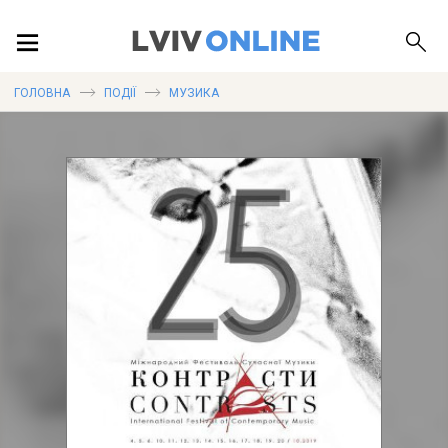
ПОДІЇ
ГОЛОВНА
ПОДІЇ
МУЗИКА
ЛОКАЦІЇ
ПУБЛІКАЦІЇ
ДОВІДКА