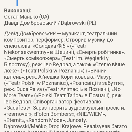
Виконавці:
Остап Манько (UA)
Давід Домбровський / Dąbrowski (PL)
Давід Домбровський
— музикант, театральний
композитор, перформер. Створив музику до
спектаклів: «Солодка Фібі» («Teatr
Niekonsekwentny» в Щецині), «Смерть робітника»,
«Смерть комівояжера» (Teatr im. Węgierki у
Білостоку), реж. Іво Ведрал, а також «Стелю вічне
ложе» («Teatr Polski w Poznaniu») і «Вічний
квітень», реж. Аґнєшка Коритковська-Мазур
(«Teatr Polski w Poznaniu»), «Розповіді із забуття»,
реж. Duda Paiva («Teatr Animacji» в Познані), «No
More Tears» («Polski Teatr Tańca» в Познані), реж.
Іво Ведрал. Співорганізатор фестивалю
«Gadafest». Зараз творить аудіовізуальні проєкти:
«resmover», «Foton Bombers», «NIE/WIEM»,
«Eternit», «Random Mode», Junosty,
Dąbrowski/Mańko, Drogi Krajowe. Реалізував багато