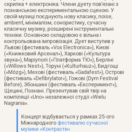
скрипка + електроніка. Члени дуету пов’язані з
познанською експериментальною сценою. У
своїй музиці поєднують нову класику, noise,
ambient, мінімалізм, сонористику, сучасну
класичну музику, розширені інструментальні
техніки. Основною складовою є вільна і
контрольована імпровізація. Дует виступив у
Львові (фестиваль «Vox Electronica»), Києві
(«Книжковий Арсенал»), Харкові («Культура
звука»), Маріуполі («Платформа ТЮ»), Берліні
(«Willows Nest»), Торуні («Kulturhauz»), Бидгощі
(«Mózg»), Мехові (фестиваль «Gadafest»), Острові
(фестиваль «Defibrylator»), Гожові (Dym Festival
Before), Збоншині (фестиваль «Експеримент»),
Щецині, Познані. Презентував свій твір на
компіляції «Uno» незалежної студії «Wielu
Nagrania».
Концерт відбувається у рамках 25-ого
Міжнародного
фестивалю сучасної
музики «Контрасти»