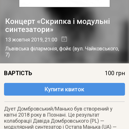
Концерт «Скрипка і модульні
синтезатори»
13 жовтня 2019
, 21:00
Львівська філармонія, фойє
(
вул. Чайковського,
7
)
ВАРТІСТЬ
100 грн
Купити квиток
Дует Домбровський/Манько був створений у
квітні 2018 року в Познані. Це результат
колаборації Давіда Домбровського (PL) —
модулярний синтезатор і Остапа Манька (UA) —