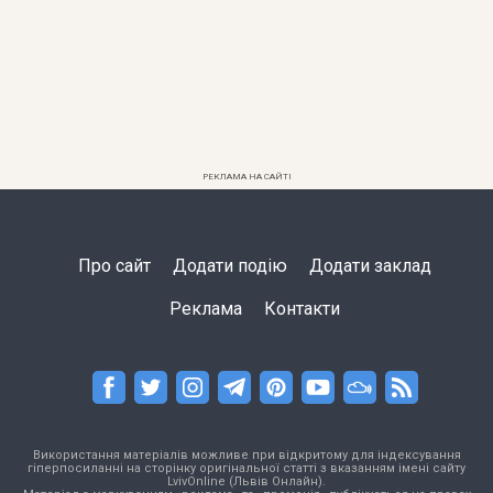
РЕКЛАМА НА САЙТІ
Про сайт
Додати подію
Додати заклад
Реклама
Контакти
Використання матеріалів можливе при відкритому для індексування
гіперпосиланні на сторінку оригінальної статті з вказанням імені сайту
LvivOnline (Львів Онлайн).