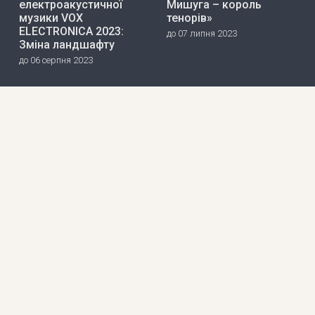
електроакустичної
Мишуга – король
музики VOX
тенорів»
ELECTRONICA 2023:
до 07 липня 2023
Зміна ландшафту
до 06 серпня 2023