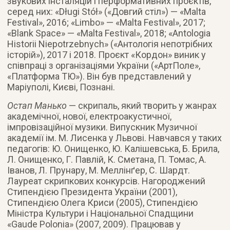
звукових інсталяцій і перформативних проєктів,
серед них: «Długi Stół» («Довгий стіл») — «Malta
Festival», 2016; «Limbo» — «Malta Festival», 2017;
«Blank Space» — «Malta Festival», 2018; «Antologia
Historii Niepotrzebnych» («Антологія непотрібних
історій»), 2017 і 2018. Проєкт «Кордон» виник у
співпраці з організаціями України («АртПоле»,
«Платформа ТЮ»). Він був представлений у
Маріуполі, Києві, Познані.
Остап Манько
— скрипаль, який творить у жанрах
академічної, нової, електроакустичної,
імпровізаційної музики. Випускник Музичної
академії ім. М. Лисенка у Львові. Навчався у таких
педагогів: Ю. Онищенко, Ю. Калішевська, Б. Брила,
Л. Онищенко, Г. Павлій, К. Сметана, П. Томас, А.
Іванов, Л. Прунару, М. Меллінґер, С. Шардт.
Лауреат скрипкових конкурсів. Нагороджений
Стипендією Президента України (2001),
Стипендією Олега Криси (2005), Стипендією
Міністра Культури і Національної Спадщини
«Gaude Polonia» (2007, 2009). Працював у