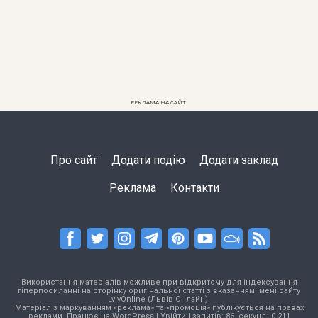
РЕКЛАМА НА САЙТІ
Про сайт
Додати подію
Додати заклад
Реклама
Контакти
Використання матеріалів можливе при відкритому для індексування
гіперпосиланні на сторінку оригінальної статті з вказанням імені сайту
LvivOnline (Львів Онлайн).
Матеріал з маркуванням «реклама» та «промоція» публікується на правах
реклами. Працює на
WordPress
|
Увійти
| запитів: 86, секунд: 0,211