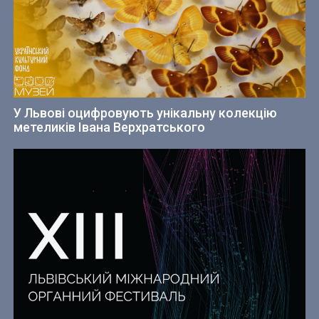
У Львові оцифровують унікальну колекцію
метеликів Івана Верхратського