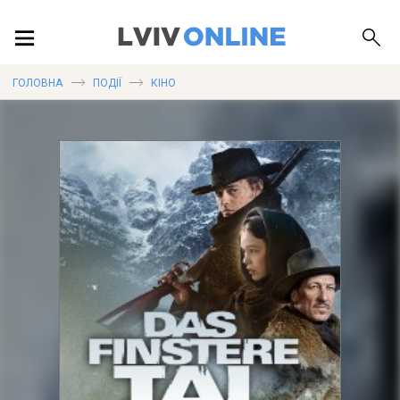
ПОДІЇ
ГОЛОВНА
ПОДІЇ
КІНО
ЛОКАЦІЇ
ПУБЛІКАЦІЇ
ДОВІДКА