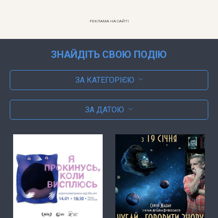
РЕКЛАМА НА САЙТІ
ЗНАЙДІТЬ СВОЮ ПОДІЮ
ЗА КАТЕГОРІЄЮ
ЗА ДАТОЮ