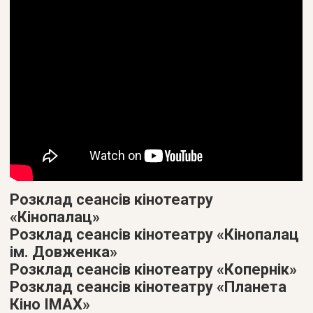
Розклад сеансів кінотеатру
«Кінопалац»
Розклад сеансів кінотеатру «Кінопалац
ім. Довженка»
Розклад сеансів кінотеатру «Копернік»
Розклад сеансів кінотеатру «Планета
Кіно IMAX»