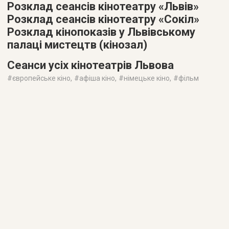
Розклад сеансів кінотеатру «Львів»
Розклад сеансів кінотеатру «Сокіл»
Розклад кінопоказів у Львівському
палаці мистецтв (кінозал)
Сеанси усіх кінотеатрів Львова
#
європейське кіно
, #
афіша кіно
, #
німецьке кіно
, #
фільм