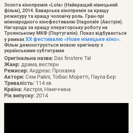
Золота кінопремія «Lola» (Найкращий німецький
фільм), 2014. Баварська кінопремія за кращу
режисуру та кращу чоловічу роль. Гран-прі
міжнародного кінофестивалю Diagonale (Австрія).
Нагорода за кращу операторську роботу на
Троянському МКФ (Португалія). Показ відбувається
XX фестивалю «Нове німецьке кіно»
у рамках
.
Фільм демонструється мовою оригіналу з
українськими субтитрами
Оригінальна назва:
Das finstere Tal
Жанр:
драма, вестерн
Режисер:
Андреас Прохазка
Актори:
Сем Райлі, Тобіас Моретті, Паула Бєр
Тривалість:
114 хв
Країна:
Австрія, Німеччина
Рік випуску:
2014