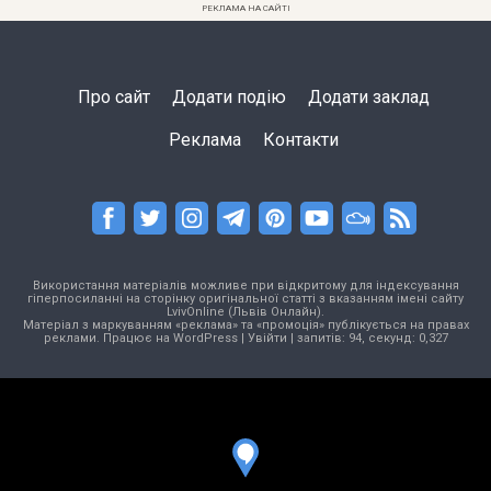
РЕКЛАМА НА САЙТІ
Про сайт
Додати подію
Додати заклад
Реклама
Контакти
Використання матеріалів можливе при відкритому для індексування
гіперпосиланні на сторінку оригінальної статті з вказанням імені сайту
LvivOnline (Львів Онлайн).
Матеріал з маркуванням «реклама» та «промоція» публікується на правах
реклами. Працює на
WordPress
|
Увійти
| запитів: 94, секунд: 0,327