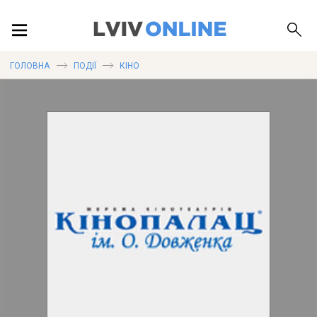
ПОДІЇ
ГОЛОВНА
ПОДІЇ
КІНО
ЛОКАЦІЇ
ПУБЛІКАЦІЇ
ДОВІДКА