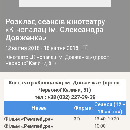
Розклад сеансів кінотеатру
«Кінопалац ім. Олександра
Довженка»
12 квітня 2018
- 18 квітня 2018
Кінотеатр «Кінопалац ім. Довженка»
(
просп.
Червоної Калини, 81
)
Кінотеатр «Кінопалац ім. Довженка» (просп.
Червоної Калини, 81)
тел.: +38 (032) 227-39-39
Сеанси (12 –
Назва
Формат
18 квітня)
Фільм «Ремпейдж»
3D
13:40, 19:20
Фільм «Ремпейдж»
10:00