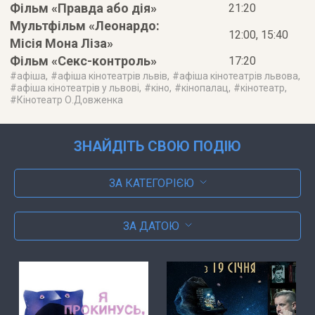
Фільм «Правда або дія»
21:20
Мультфільм «Леонардо:
12:00, 15:40
Місія Мона Ліза»
Фільм «Секс-контроль»
17:20
#
афіша
, #
афіша кінотеатрів львів
, #
афіша кінотеатрів львова
,
#
афіша кінотеатрів у львові
, #
кіно
, #
кінопалац
, #
кінотеатр
,
#
Кінотеатр О.Довженка
ЗНАЙДІТЬ СВОЮ ПОДІЮ
ЗА КАТЕГОРІЄЮ
ЗА ДАТОЮ