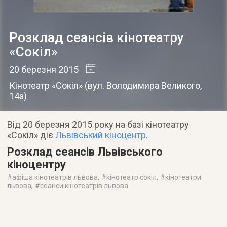
Розклад сеансів кінотеатру
«Сокіл»
20 березня 2015
Кінотеатр «Сокіл»
(
вул. Володимира Великого,
14а
)
Від 20 березня 2015 року на базі кінотеатру
«Сокіл» діє
Львівський кіноцентр
.
Розклад сеансів Львівського
кіноцентру
#
афіша кінотеатрів львова
, #
кінотеатр сокіл
, #
кінотеатри
львова
, #
сеанси кінотеатрів львова