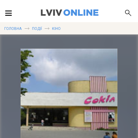
ПОДІЇ
ГОЛОВНА
ПОДІЇ
КІНО
ЛОКАЦІЇ
ПУБЛІКАЦІЇ
ДОВІДКА