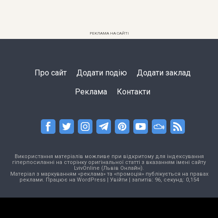
РЕКЛАМА НА САЙТІ
Про сайт
Додати подію
Додати заклад
Реклама
Контакти
Використання матеріалів можливе при відкритому для індексування
гіперпосиланні на сторінку оригінальної статті з вказанням імені сайту
LvivOnline (Львів Онлайн).
Матеріал з маркуванням «реклама» та «промоція» публікується на правах
реклами. Працює на
WordPress
|
Увійти
| запитів: 96, секунд: 0,154