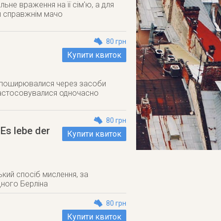
ьне враження на її сім'ю, а для
и справжнім мачо
80 грн
Купити квиток
кі поширювалися через засоби
 застосовувалися одночасно
80 грн
Es lebe der
Купити квиток
зький спосіб мислення, за
дного Берліна
80 грн
Купити квиток