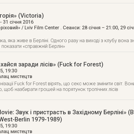
орія» (Victoria)
- 31 січня 2016
ріховий» / Lviv Film Center
. Сеанси: 28 січня – 21:00, 29 січ
анка, яка живе в Берліні. Одного разу на виході з клубу вона
й показати «справжній Берлін»
айся заради лісів» (Fuck for Forest)
15
, 19:30
алац мистецтв
ізації Fuck for Forest вірять, що секс може змінити світ. В
, щоб назбирати грошей на порятунок тропічних лісів
ovie: Звук і пристрасть в Західному Берліні» (B
West-Berlin 1979-1989)
15
, 19:30
алац мистецтв