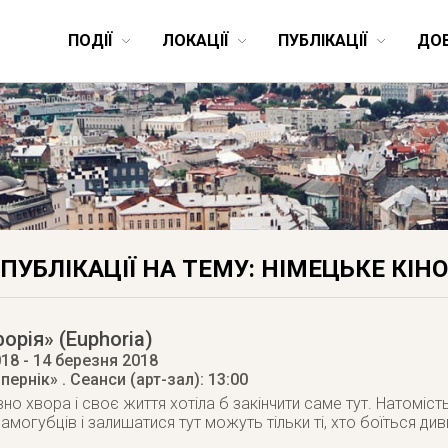
ПОДІЇ
ЛОКАЦІЇ
ПУБЛІКАЦІЇ
ДО
ПУБЛІКАЦІЇ НА ТЕМУ: НІМЕЦЬКЕ КІНО
орія» (Euphoria)
018
- 14 березня 2018
опернік»
. Сеанси (арт-зал): 13:00
вно хвора і своє життя хотіла б закінчити саме тут. Натоміст
самогубців і залишатися тут можуть тільки ті, хто боїться диви