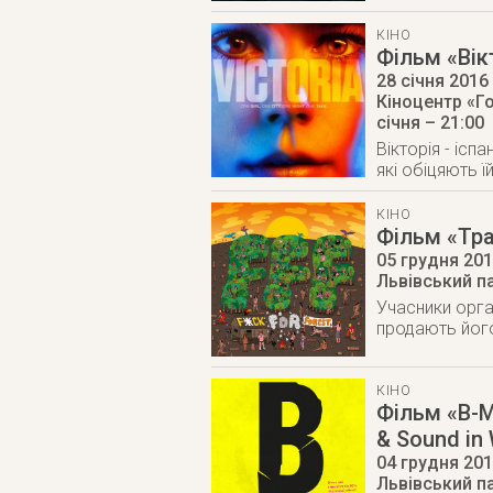
КІНО
Фільм «Вікт
28 січня 2016
Кіноцентр «Го
січня – 21:00
Вікторія - ісп
які обіцяють ї
КІНО
Фільм «Трах
05 грудня 20
Львівський п
Учасники орган
продають його
КІНО
Фільм «B-M
& Sound in 
04 грудня 20
Львівський п