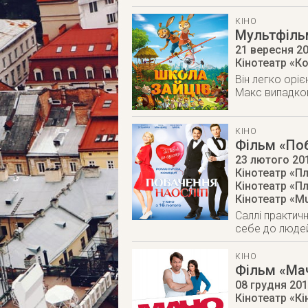
КІНО
Мультфільм
21 вересня 2
Кінотеатр «К
Він легко оріє
Макс випадков
КІНО
Фільм «Поб
23 лютого 20
Кінотеатр «Пл
Кінотеатр «Пл
Кінотеатр «Mul
Саллі практич
себе до людей
КІНО
Фільм «Ма
08 грудня 20
Кінотеатр «К