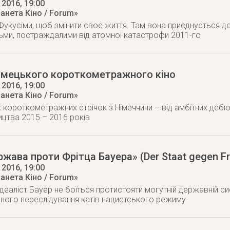
 2016
, 19:00
анета Кіно / Forum»
 Фукусіми, щоб змінити своє життя. Там вона приєднується до
ми, постраждалими від атомної катастрофи 2011-го
німецького короткометражного кіно
 2016
, 19:00
анета Кіно / Forum»
 короткометражних стрічок з Нiмеччини – від амбітних дебют
ицтва 2015 – 2016 років
жава проти Фрітца Бауера» (Der Staat gegen Fr
 2016
, 19:00
анета Кіно / Forum»
деаліст Бауер не боїться протистояти могутній державній си
ного переслідування катів нацистського режиму