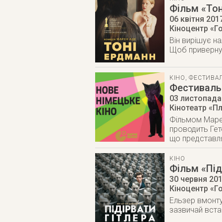
Фільм «Тон
06 квітня 201
Кіноцентр «Го
Він вирішує н
Щоб привернут
КІНО
,
ФЕСТИВАЛ
Фестиваль 
03 листопада
Кінотеатр «Пл
Фільмом Марен
проводить Гете
що представля
КІНО
Фільм «Піді
30 червня 20
Кіноцентр «Го
Ельзер вмонту
зазвичай вст