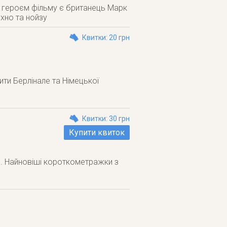
м героєм фільму є британець Марк
ехно та нойзу
Квитки: 20 грн
ити Берлінале та Німецької
Квитки: 30 грн
Купити квиток
но. Найновіші короткометражки з