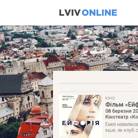
КІНО
Фільм «Ейф
08 березня 2
Кінотеатр «К
Емілі невиліко
інше, як клуб 