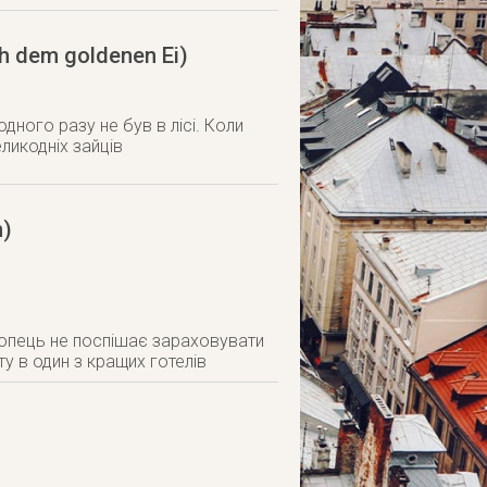
h dem goldenen Ei)
дного разу не був в лісі. Коли
ликодніх зайців
n)
 хлопець не поспішає зараховувати
 в один з кращих готелів