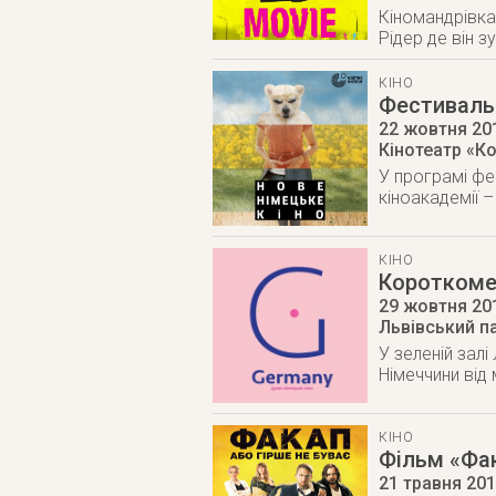
Кіномандрівка
Рідер де він з
КІНО
Фестиваль 
22 жовтня 20
Кінотеатр «К
У програмі фе
кіноакадемії –
КІНО
Короткоме
29 жовтня 20
Львівський п
У зеленій зал
Німеччини від 
КІНО
Фільм «Фак
21 травня 20