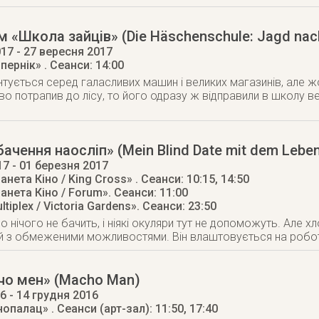
 «Школа зайців» (Die Häschenschule: Jagd nac
017
- 27 вересня 2017
опернік»
. Сеанси: 14:00
нтується серед галасливих машин і великих магазинів, але жо
о потрапив до лісу, то його одразу ж відправили в школу ве
ачення наосліп» (Mein Blind Date mit dem Lebe
17
- 01 березня 2017
анета Кіно / King Cross»
. Сеанси: 10:15, 14:50
анета Кіно / Forum»
. Сеанси: 11:00
tiplex / Victoria Gardens»
. Сеанси: 23:50
но нічого не бачить, і ніякі окуляри тут не допоможуть. Але
 з обмеженими можливостями. Він влаштовується на роботу
чо мен» (Macho Man)
16
- 14 грудня 2016
інопалац»
. Сеанси (арт-зал): 11:50, 17:40