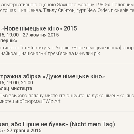
 альтернативною сценою Захіного Берліну 1980-х. Головни
устрічає Ніка Кейва, Тільду Свінтон, гурт New Order, піонерів т
«Нове німецьке кіно» 2015
15
, 19:00
- 27 жовтня 2015
опернік»
стивалю Гете-Інституту в Україні «Нове німецьке кіно» фавор
 найкращі національні прем'єри за минулий рік
тражна збірка «Дуже німецьке кіно»
15
, 19:00, 21:00
алац мистецтв
і Львівського палацу мистецтв очікуйте на дуже німецьке кі
мистецької формації Wiz-Art
ап, або Гірше не буває» (Nicht mein Tag)
15
- 27 травня 2015