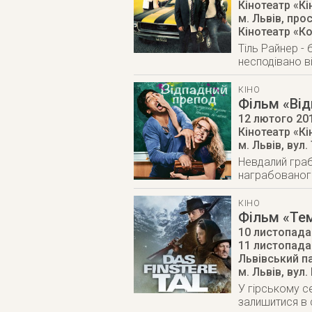
Кінотеатр «К
м. Львів
,
прос
Кінотеатр «К
Тіль Райнер -
несподівано в
КІНО
Фільм «Ві
12 лютого 20
Кінотеатр «К
м. Львів
,
вул.
Невдалий грабі
награбованого
КІНО
Фільм «Те
10 листопада 
11 листопада
Львівський п
м. Львів
,
вул.
У гірському с
залишитися в с