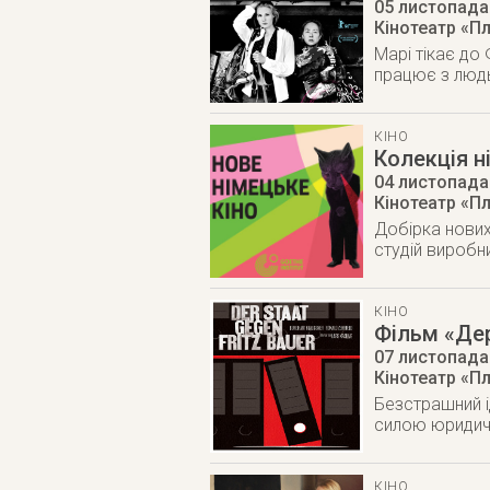
05 листопада
Кінотеатр «Пл
Марі тікає до
працює з людь
КІНО
Колекція 
04 листопада
Кінотеатр «Пл
Добірка нових
студій виробн
КІНО
Фільм «Дер
07 листопада
Кінотеатр «Пл
Безстрашний і
силою юридич
КІНО