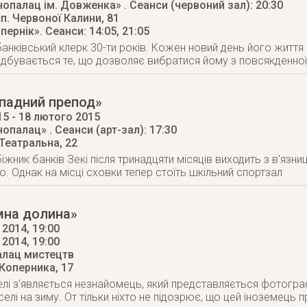
інопалац ім. Довженка»
. Сеанси (червоний зал): 20:30
п. Червоної Калини, 81
опернік»
. Сеанси: 14:05, 21:05
 банківський клерк 30-ти років. Кожен новий день його життя
ідбувається те, що дозволяє вибратися йому з повсякденної
дпадний препод»
15
- 18 лютого 2015
інопалац»
. Сеанси (арт-зал): 17:30
 Театральна, 22
жник банків Зекі після тринадцяти місяців виходить з в'язни
. Однак на місці сховки тепер стоїть шкільний спортзал
мна долина»
2014, 19:00
 2014
, 19:00
алац мистецтв
 Коперника, 17
елі з’являється незнайомець, який представляється фотогра
елі на зиму. От тільки ніхто не підозрює, що цей іноземець п