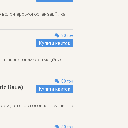
 волонтерської організації, яка
80 грн
Купити квиток
антів до відомих анімаційних
80 грн
itz Baue)
Купити квиток
стемі, він стає головною рушійною
30 грн