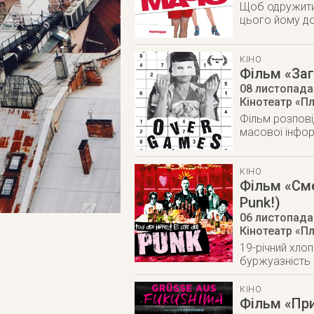
Щоб одружитися
цього йому до
КІНО
Фільм «Заг
08 листопада
Кінотеатр «Пл
Фільм розпові
масової інфор
КІНО
Фільм «Смер
Punk!)
06 листопада
Кінотеатр «Пл
19-річний хлоп
буржуазність 
КІНО
Фільм «При