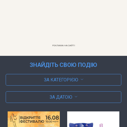
РЕКЛАМА НА САЙТІ
ЗНАЙДІТЬ СВОЮ ПОДІЮ
ЗА КАТЕГОРІЄЮ
ЗА ДАТОЮ