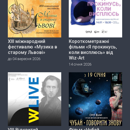
ХІІІ міжнародний
Короткометражні
фестивалю «Музика в
фільми «Я прокинусь,
старому Львові»
коли висплюсь» від
Wiz-Art
до 04 вересня 2026
14 січня 2026
VIII Відкритий
Фільм «Чубай.