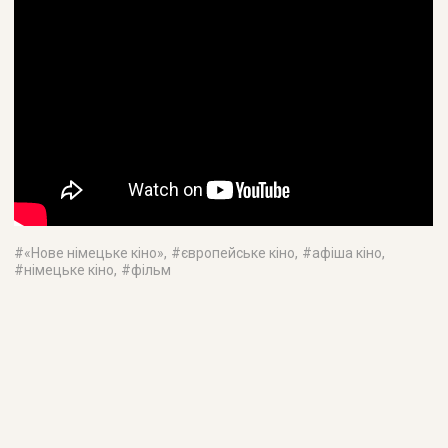
#
«Нове німецьке кіно»
, #
європейське кіно
, #
афіша кіно
,
#
німецьке кіно
, #
фільм