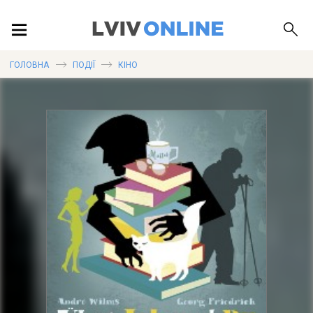
ПОДІЇ
ГОЛОВНА
ПОДІЇ
КІНО
ЛОКАЦІЇ
ПУБЛІКАЦІЇ
ДОВІДКА