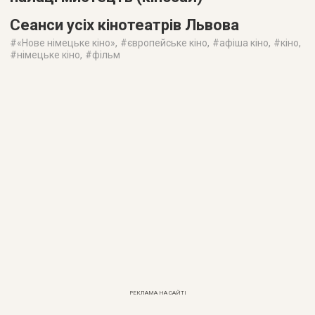
Сеанси усіх кінотеатрів Львова
#
«Нове німецьке кіно»
, #
європейське кіно
, #
афіша кіно
, #
кіно
,
#
німецьке кіно
, #
фільм
РЕКЛАМА НА САЙТІ