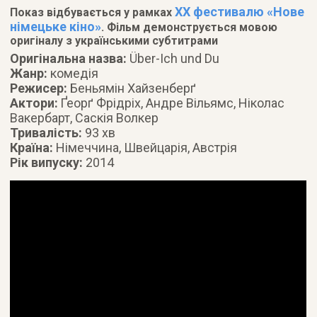
XX фестивалю «Нове
Показ відбувається у рамках
німецьке кіно»
. Фільм демонструється мовою
оригіналу з українськими субтитрами
Оригінальна назва:
Über-Ich und Du
Жанр:
комедія
Режисер:
Беньямін Хайзенберґ
Актори:
Ґеорґ Фрідріх, Андре Вільямс, Ніколас
Вакербарт, Саскія Волкер
Тривалість:
93 хв
Країна:
Німеччина, Швейцарія, Австрія
Рік випуску:
2014