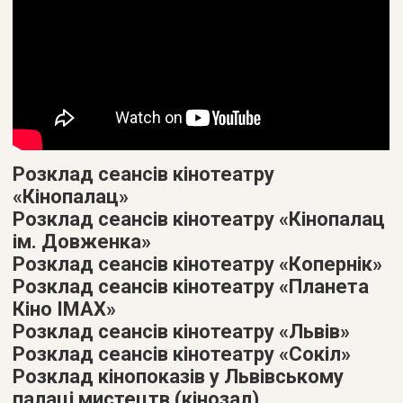
Розклад сеансів кінотеатру
«Кінопалац»
Розклад сеансів кінотеатру «Кінопалац
ім. Довженка»
Розклад сеансів кінотеатру «Копернік»
Розклад сеансів кінотеатру «Планета
Кіно IMAX»
Розклад сеансів кінотеатру «Львів»
Розклад сеансів кінотеатру «Сокіл»
Розклад кінопоказів у Львівському
палаці мистецтв (кінозал)