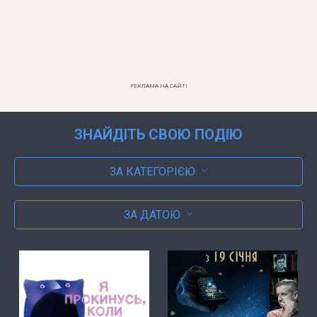
РЕКЛАМА НА САЙТІ
ЗНАЙДІТЬ СВОЮ ПОДІЮ
ЗА КАТЕГОРІЄЮ
ЗА ДАТОЮ