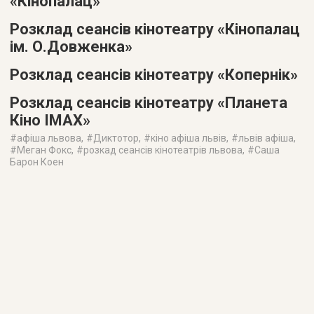
«Кінопалац»
Розклад сеансів кінотеатру «Кінопалац
ім. О.Довженка»
Розклад сеансів кінотеатру «Копернік»
Розклад сеансів кінотеатру «Планета
Кіно IMAX»
#
афіша львова
, #
Диктотор
, #
кіно афіша львів
, #
львів афіша
,
#
Меган Фокс
, #
розкад сеансів кінотеатрів львова
, #
Саша
Барон Коен