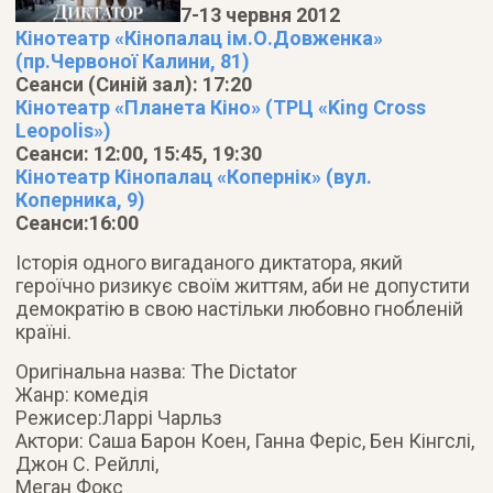
7-13 червня 2012
Кінотеатр «Кінопалац ім.О.Довженка»
(пр.Червоної Калини, 81)
Сеанси (Синій зал): 17:20
Кінотеатр «Планета Кіно» (ТРЦ «King Cross
Leopolis»)
Сеанси: 12:00, 15:45, 19:30
Кінотеатр Кінопалац «Копернік» (вул.
Коперника, 9)
Сеанси:16:00
Історія одного вигаданого диктатора, який
героїчно ризикує своїм життям, аби не допустити
демократію в свою настільки любовно гнобленій
країні.
Оригінальна назва: The Dictator
Жанр: комедія
Режисер:Ларрі Чарльз
Актори: Саша Барон Коен, Ганна Феріс, Бен Кінгслі,
Джон С. Рейллі,
Меган Фокс