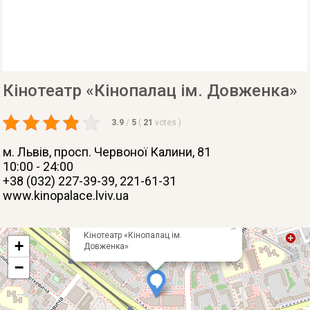
Кінотеатр «Кінопалац ім. Довженка»
3.9
/
5
(
21
votes
)
м. Львів
, просп. Червоної Калини, 81
10:00 - 24:00
+38 (032) 227-39-39, 221-61-31
www.kinopalace.lviv.ua
×
Кінотеатр «Кінопалац ім.
+
Довженка»
−