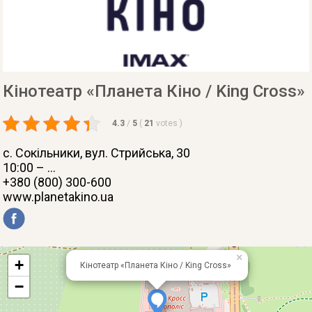
Кінотеатр «Планета Кіно / King Cross»
4.3
/
5
(
21
votes
)
с. Сокільники
, вул. Стрийська, 30
10:00 – ...
+380 (800) 300-600
www.planetakino.ua
×
+
Кінотеатр «Планета Кіно / King Cross»
−