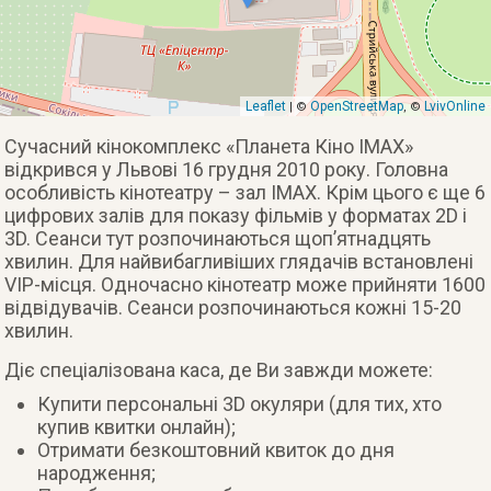
Leaflet
OpenStreetMap
LvivOnline
| ©
, ©
Сучасний кінокомплекс «Планета Кіно IMAX»
відкрився у Львові 16 грудня 2010 року. Головна
особливість кінотеатру – зал IMAX. Крім цього є ще 6
цифрових залів для показу фільмів у форматах 2D і
3D. Сеанси тут розпочинаються щоп’ятнадцять
хвилин. Для найвибагливіших глядачів встановлені
VIP-місця. Одночасно кінотеатр може прийняти 1600
відвідувачів. Сеанси розпочинаються кожні 15-20
хвилин.
Діє спеціалізована каса, де Ви завжди можете:
Купити персональні 3D окуляри (для тих, хто
купив квитки онлайн);
Отримати безкоштовний квиток до дня
народження;