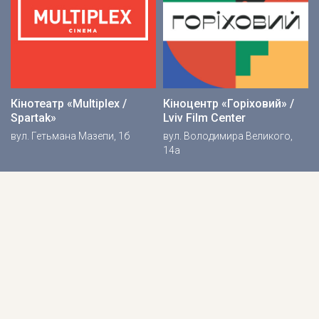
Кінотеатр «Multiplex /
Кіноцентр «Горіховий» /
Spartak»
Lviv Film Center
вул. Гетьмана Мазепи, 1б
вул. Володимира Великого,
14а