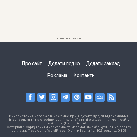
РЕКЛАМА НА САЙТІ
Про сайт
Додати подію
Додати заклад
Реклама
Контакти
Використання матеріалів можливе при відкритому для індексування
гіперпосиланні на сторінку оригінальної статті з вказанням імені сайту
LvivOnline (Львів Онлайн).
Матеріал з маркуванням «реклама» та «промоція» публікується на правах
реклами. Працює на
WordPress
|
Увійти
| запитів: 102, секунд: 0,195