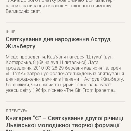
тижнів до його початку розпочинаються майстер-
класи з написання писанок – головного символу
Великодніх свят.
ІНШЕ
Святкування дня народження Аструд
Жільберту
Місце проведення: Кав’ярня-галерея “Штука” (вул.
Котлярська, 8 (бічна вул. Шпитальної) Дата
проведення: 2010-03-28 29 березня кав’ярня-галерея
«ШТУКА» запрошує розпочати тиждень із святкування
дня народження дівчини з Іпанеми – Аструд Жільберту,
бразилійки, чий ніжний та щирий голос зачарував
увесь світ у 1964р. піснею «The Girl From Ipanema».
ЛІТЕРАТУРА
Книгарня “Є” – Святкування другої річниці
Львівської молодіжної творчої формації