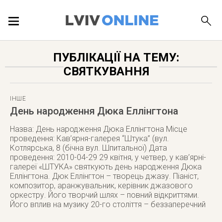
ПОДІЇ
ПУБЛІКАЦІЇ НА ТЕМУ:
СВЯТКУВАННЯ
ЛОКАЦІЇ
ІНШЕ
День народження Дюка Еллінгтона
ПУБЛІКАЦІЇ
Назва: День народження Дюка Еллінгтона Місце
проведення: Кав’ярня-галерея “Штука” (вул.
Котлярська, 8 (бічна вул. Шпитальної) Дата
проведення: 2010-04-29 29 квітня, у четвер, у кав’ярні-
галереї «ШТУКА» святкують день народження Дюка
ДОВІДКА
Еллінгтона. Дюк Еллінгтон – творець джазу. Піаніст,
композитор, аранжувальник, керівник джазового
оркестру. Його творчий шлях – повний відкриттями.
Його вплив на музику 20-го століття – беззаперечний