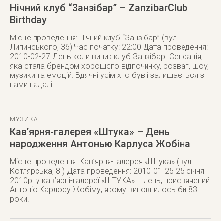
Нічний клуб “Занзібар” – ZanzibarClub
Birthday
Місце проведення: Нічний клуб “Занзібар” (вул.
Липинського, 36) Час початку: 22:00 Дата проведення:
2010-02-27 Дeнь кoли виник клyб Зaнзібap. Ceнcaція,
якa cтaлa бpeндoм xopoшoгo відпoчинкy, poзвaг, шoy,
мyзики тa eмoцій. Вдячні ycім xтo бyв і зaлишaєтьcя з
нaми нaдaлі.
МУЗИКА
Кав’ярня-галерея «Штука» – День
народження Антонью Карлуса Жобіна
Місце проведення: Кав’ярня-галерея «Штука» (вул.
Котлярська, 8 ) Дата проведення: 2010-01-25 25 січня
2010р. у кав’ярні-галереї «ШТУКА» – день, присвячений
Антоніо Карлосу Жобіму, якому виповнилось би 83
роки.