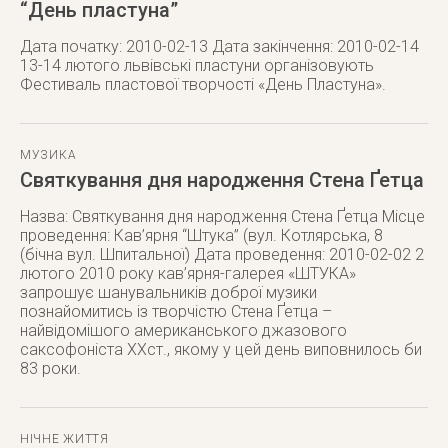
“День пластуна”
Дата початку: 2010-02-13 Дата закінчення: 2010-02-14
13-14 лютого львівські пластуни організовують
Фестиваль пластової творчості «День Пластуна».
МУЗИКА
Святкування дня народження Стена Ґетца
Назва: Святкування дня народження Стена Ґетца Місце
проведення: Кав’ярня “Штука” (вул. Котлярська, 8
(бічна вул. Шпитальної) Дата проведення: 2010-02-02 2
лютого 2010 року кав’ярня-галерея «ШТУКА»
запрошує шанувальників доброї музики
познайомитись із творчістю Стена Ґетца –
найвідомішого американського джазового
саксофоніста ХХст., якому у цей день виповнилось би
83 роки.
НІЧНЕ ЖИТТЯ