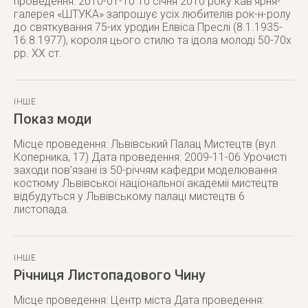
проведення: 2010-01-10 10 січня 2010 року кав’ярня-
галерея «ШТУКА» запрошує усіх любителів рок-н-ролу
до святкування 75-их уродин Елвіса Преслі (8.1.1935-
16.8.1977), короля цього стилю та ідола молоді 50-70х
рр. ХХ ст.
ІНШЕ
Показ моди
Місце проведення: Львівський Палац Мистецтв (вул.
Коперника, 17) Дата проведення: 2009-11-06 Урочисті
заходи пов’язані із 50-річчям кафедри моделювання
костюму Львівської національної академії мистецтв
відбудуться у Львівському палаці мистецтв 6
листопада.
ІНШЕ
Річниця Листопадового Чину
Місце проведення: Центр міста Дата проведення: