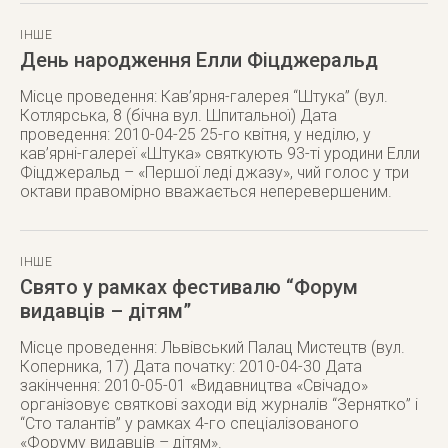
ІНШЕ
День народження Елли Фіцджеральд
Місце проведення: Кав’ярня-галерея “Штука” (вул.
Котлярська, 8 (бічна вул. Шпитальної) Дата
проведення: 2010-04-25 25-го квітня, у неділю, у
кав’ярні-галереї «Штука» святкують 93-ті уродини Елли
Фіцджеральд – «Першої леді джазу», чий голос у три
октави правомірно вважається неперевершеним.
ІНШЕ
Свято у рамках фестивалю “Форум
видавців – дітям”
Місце проведення: Львівський Палац Мистецтв (вул.
Коперника, 17) Дата початку: 2010-04-30 Дата
закінчення: 2010-05-01 «Видавництва «Свічадо»
організовує святкові заходи від журналів “Зернятко” і
“Сто талантів” у рамках 4-го спеціалізованого
«Форуму видавців – дітям».