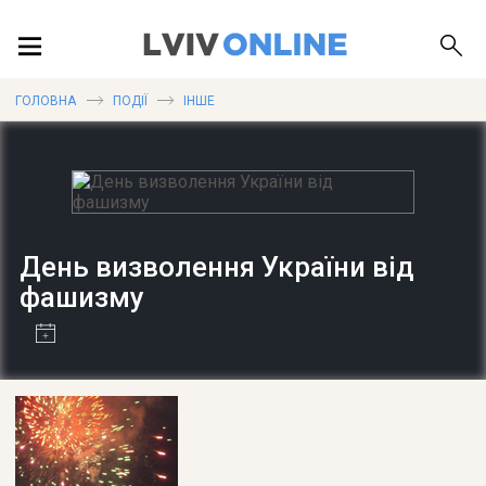
ПОДІЇ
ГОЛОВНА
ПОДІЇ
ІНШЕ
ЛОКАЦІЇ
День визволення України від
ПУБЛІКАЦІЇ
фашизму
ДОВІДКА