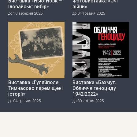
Виставка «Нью-Йорк –
Фотовиставка «Очі
Іловайськ: вибір»
війни»
до 10 вересня 2025
до 04 травня 2025
Виставка «Гуляйполе.
Виставка «Бахмут.
Тимчасово переміщені
Обличчя геноциду
історії»
1942|2022»
до 04 травня 2025
до 30 квітня 2025