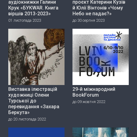
аудіокнижки Галини
проєкт Катерини Кузів
Крук «БУКWAR. Книга
й Юлії Вінтонів «Чому
віршів 2013-2023»
Небо не падає?»
01 листопада 2023
до 30 серпня 2023
Виставка ілюстрацій
29-й міжнародний
художниці Олени
BookForum
Турської до
до 09 жовтня 2022
перевидання «Захара
Беркута»
до 20 листопада 2022