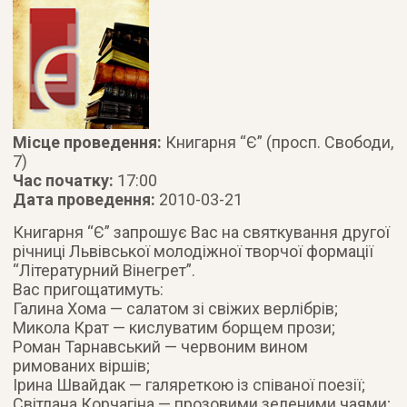
Місце проведення:
Книгарня “Є” (просп. Свободи,
7)
Час початку:
17:00
Дата проведення:
2010-03-21
Книгарня “Є” запрошує Вас на святкування другої
річниці Львівської молодіжної творчої формації
“Літературний Вінегрет”.
Вас пригощатимуть:
Галина Хома — салатом зі свіжих верлібрів;
Микола Крат — кислуватим борщем прози;
Роман Тарнавський — червоним вином
римованих віршів;
Ірина Швайдак — галяреткою із співаної поезії;
Світлана Корчагіна — прозовими зеленими чаями;