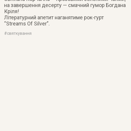
на завершення десерту — смачний гумор Богдана
Кріля!
Літературний апетит наганятиме рок-гурт
“Streams Of Silver”.
#
святкування