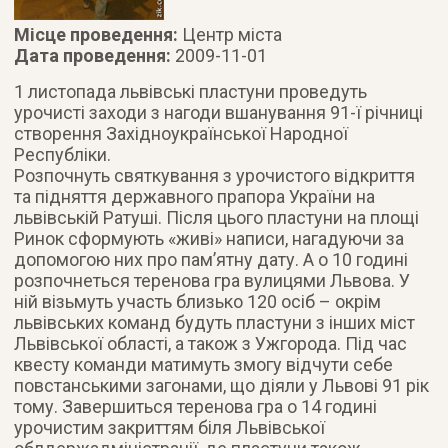
Місце проведення:
Центр міста
Дата проведення:
2009-11-01
1 листопада львівські пластуни проведуть
урочисті заходи з нагоди вшанування 91-ї річниці
створення Західноукраїнської Народної
Республіки
.
Розпочнуть святкування з урочистого відкриття
та підняття державного прапора України на
львівській Ратуші. Після цього пластуни на площі
Ринок сформують «живі» написи, нагадуючи за
допомогою них про пам’ятну дату. А о 10 годині
розпочнеться теренова гра вулицями Львова. У
ній візьмуть участь близько 120 осіб – окрім
львівських команд будуть пластуни з інших міст
Львівської області, а також з Ужгорода. Під час
квесту команди матимуть змогу відчути себе
повстанськими загонами, що діяли у Львові 91 рік
тому. Завершиться теренова гра о 14 годині
урочистим закриттям біля Львівської