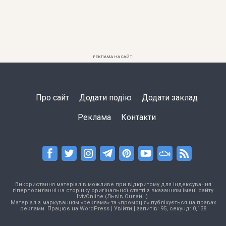
РЕКЛАМА НА САЙТІ
Про сайт
Додати подію
Додати заклад
Реклама
Контакти
Використання матеріалів можливе при відкритому для індексування
гіперпосиланні на сторінку оригінальної статті з вказанням імені сайту
LvivOnline (Львів Онлайн).
Матеріал з маркуванням «реклама» та «промоція» публікується на правах
реклами. Працює на
WordPress
|
Увійти
| запитів: 95, секунд: 0,138