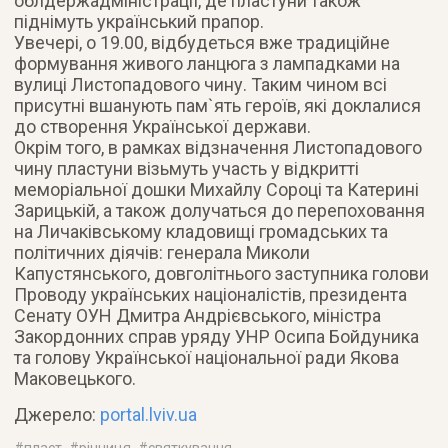
облдержадміністрації, де пластуни також
піднімуть український прапор.
Увечері, о 19.00, відбудеться вже традиційне
формування живого ланцюга з лампадками на
вулиці Листопадового чину. Таким чином всі
присутні вшанують пам`ять героїв, які доклалися
до створення Української держави.
Окрім того, в рамках відзначення Листопадового
чину пластуни візьмуть участь у відкритті
меморіальної дошки Михайлу Сороці та Катерині
Зарицькій, а також долучаться до перепоховання
на Личаківському кладовищі громадських та
політичних діячів: генерала Миколи
Капустянського, довголітнього заступника голови
Проводу українських націоналістів, президента
Сенату ОУН Дмитра Андрієвського, міністра
Закордонних справ уряду УНР Осипа Бойдуника
та голову Української національної ради Якова
Маковецького.
Джерело:
portal.lviv.ua