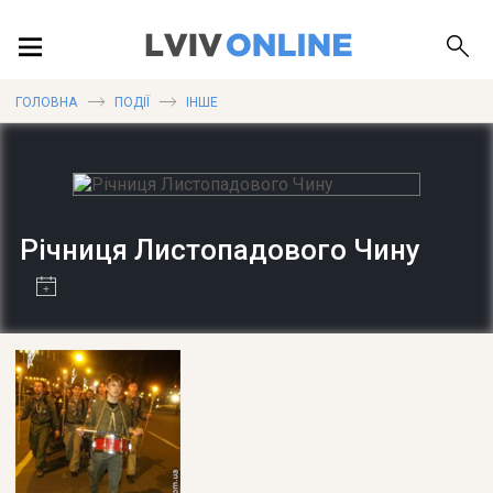
ПОДІЇ
ГОЛОВНА
ПОДІЇ
ІНШЕ
ЛОКАЦІЇ
Річниця Листопадового Чину
ПУБЛІКАЦІЇ
ДОВІДКА