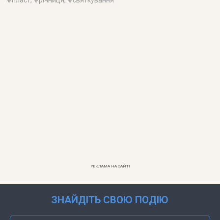
#
пласт
, #
річниця
, #
святкування
РЕКЛАМА НА САЙТІ
ЗНАЙДІТЬ СВОЮ ПОДІЮ