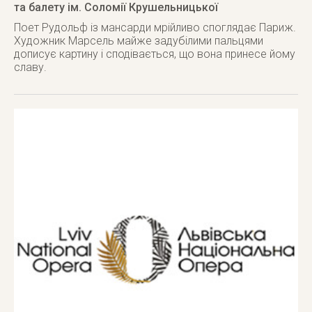
та балету ім. Соломії Крушельницької
Поет Рудольф із мансарди мрійливо споглядає Париж.
Художник Марсель майже задубілими пальцями
дописує картину і сподівається, що вона принесе йому
славу.