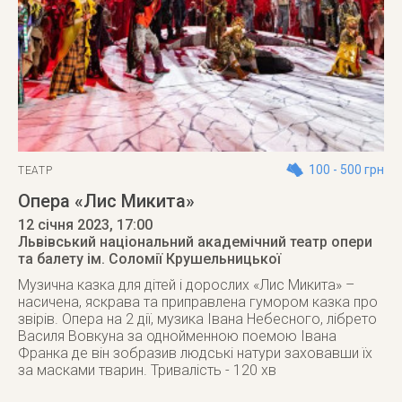
100 - 500 грн
ТЕАТР
Опера «Лис Микита»
12 січня 2023
, 17:00
Львівський національний академічний театр опери
та балету ім. Соломії Крушельницької
Музична казка для дітей і дорослих «Лис Микита» –
насичена, яскрава та приправлена гумором казка про
звірів. Опера на 2 дії, музика Івана Небесного, лібрето
Василя Вовкуна за однойменною поемою Івана
Франка де він зобразив людські натури заховавши їх
за масками тварин. Тривалість - 120 хв