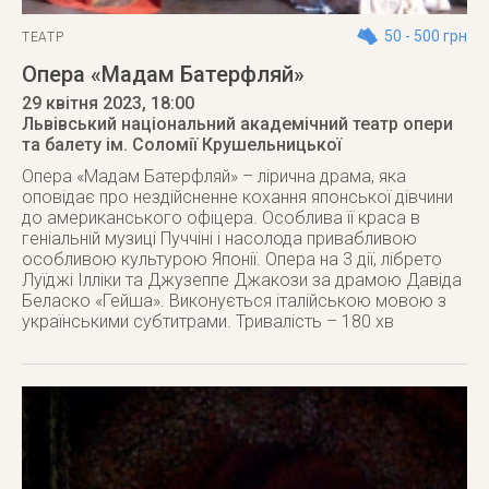
50 - 500 грн
ТЕАТР
Опера «Мадам Батерфляй»
29 квітня 2023
, 18:00
Львівський національний академічний театр опери
та балету ім. Соломії Крушельницької
Опера «Мадам Батерфляй» – лірична драма, яка
оповідає про нездійсненне кохання японської дівчини
до американського офіцера. Особлива її краса в
геніальній музиці Пуччіні і насолода привабливою
особливою культурою Японії. Опера на 3 дії, лібрето
Луїджі Ілліки та Джузеппе Джакози за драмою Давіда
Беласко «Гейша». Виконується італійською мовою з
українськими субтитрами. Тривалість – 180 хв