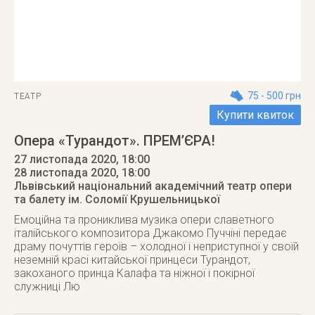
75 - 500 грн
ТЕАТР
Купити квиток
Опера «Турандот». ПРЕМ’ЄРА!
27 листопада 2020, 18:00
28 листопада 2020
, 18:00
Львівський національний академічний театр опери
та балету ім. Соломії Крушельницької
Емоційна та прониклива музика опери славетного
італійського композитора Джакомо Пуччіні передає
драму почуттів героїв – холодної і неприступної у своїй
неземній красі китайської принцеси Турандот,
закоханого принца Калафа та ніжної і покірної
служниці Лю