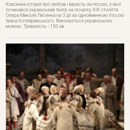
Класична історія про любов і вірність за пєсою, з якої
починався український театр на початку ХІХ століття.
Опера Миколи Лисенка на 3 дії за однойменною п’єсою
Івана Котляревського. Виконується українською
мовою. Тривалість - 150 хв