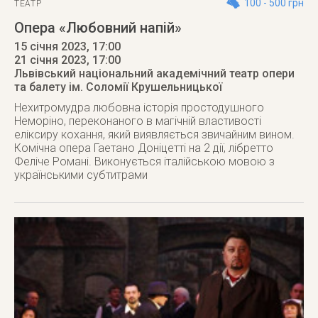
100 - 500 грн
ТЕАТР
Опера «Любовний напій»
15 січня 2023, 17:00
21 січня 2023
, 17:00
Львівський національний академічний театр опери
та балету ім. Соломії Крушельницької
Нехитромудра любовна історія простодушного
Неморіно, переконаного в магічній властивості
еліксиру кохання, який виявляється звичайним вином.
Комічна опера Гаетано Доніцетті на 2 дії, лібретто
Феліче Романі. Виконується італійською мовою з
українськими субтитрами