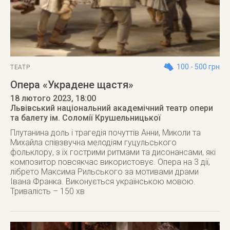
100 - 500 грн
ТЕАТР
Опера «Украдене щастя»
18 лютого 2023
, 18:00
Львівський національний академічний театр опери
та балету ім. Соломії Крушельницької
Плутанина доль і трагедія почуттів Анни, Миколи та
Михайла співзвучна мелодіям гуцульського
фольклору, з їх гострими ритмами та дисонансами, які
композитор повсякчас використовує. Опера на 3 дії,
лібрето Максима Рильського за мотивами драми
Івана Франка. Виконується українською мовою.
Тривалість – 150 хв