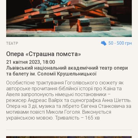
50 - 500 грн
ТЕАТР
Опера «Страшна помста»
21 квітня 2023
, 18:00
Львівський національний академічний театр опери
та балету ім. Соломії Крушельницької
Особистісне трактування Гоголівського сюжету як
авторське прочитання біблійної історії про Каїна та
Авеля запропонують німецькі постановники –
режисер Андреас Вайріх та сценографка Анна Шеттль.
Опера на 3 дії, музика та лібрето Євгена Станковича за
мотивами повісті Миколи Гоголя. Виконується
українською мовою. Тривалість – 165 хв