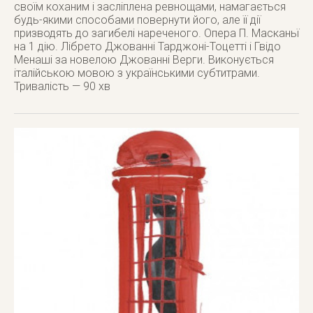
своїм коханим і засліплена ревнощами, намагається
будь-якими способами повернути його, але її дії
призводять до загибелі нареченого. Опера П. Масканьї
на 1 дію. Лібрето Джованні Тарджоні-Тоцетті і Гвідо
Менаші за новелою Джованні Верги. Виконується
італійською мовою з українськими субтитрами.
Тривалість — 90 хв