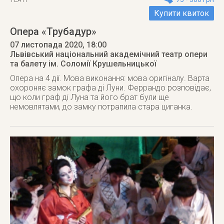
ТЕАТР
Купити квиток
Опера «Трубадур»
07 листопада 2020
, 18:00
Львівський національний академічний театр опери
та балету ім. Соломії Крушельницької
Опера на 4 дії. Мова виконання: мова оригіналу. Варта
охороняє замок графа ді Луни. Феррандо розповідає,
що коли граф ді Луна та його брат були ще
немовлятами, до замку потрапила стара циганка.