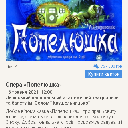
75 - 500 грн
ТЕАТР
Купити квиток
Опера «Попелюшка»
16 травня 2021
, 12:00
Львівський національний академічний театр опери
та балету ім. Соломії Крушельницької
Добре відома казка «Попелюшка» - про працьовиту
дівчинку, злу мачуху та її ледачих дочок - Колючку і
Злюку. Добра повчальна історія продовжує радувати і
дивувати маленьких і дорослих