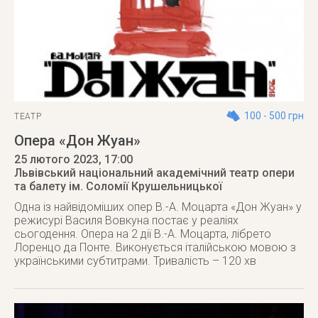
100 - 500 грн
ТЕАТР
Опера «Дон Жуан»
25 лютого 2023
, 17:00
Львівський національний академічний театр опери
та балету ім. Соломії Крушельницької
Одна із найвідоміших опер В.-А. Моцарта «Дон Жуан» у
режисурі Василя Вовкуна постає у реаліях
сьогодення. Опера на 2 дії В.-А. Моцарта, лібрето
Лоренцо да Понте. Виконується італійською мовою з
українськими субтитрами. Тривалість – 120 хв