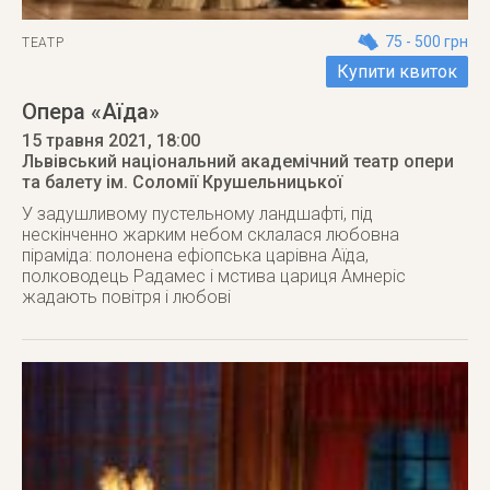
75 - 500 грн
ТЕАТР
Купити квиток
Опера «Аїда»
15 травня 2021
, 18:00
Львівський національний академічний театр опери
та балету ім. Соломії Крушельницької
У задушливому пустельному ландшафті, під
нескінченно жарким небом склалася любовна
піраміда: полонена ефіопська царівна Аїда,
полководець Радамес і мстива цариця Амнеріс
жадають повітря і любові