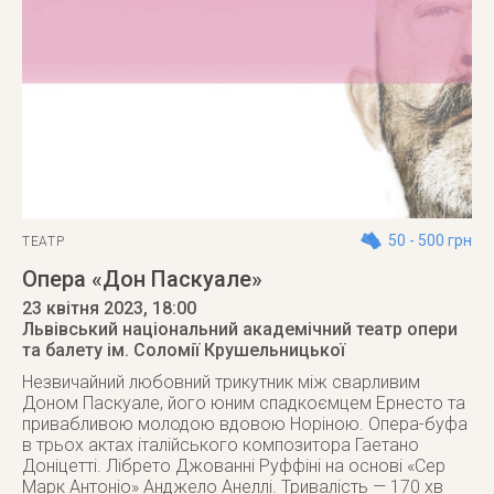
50 - 500 грн
ТЕАТР
Опера «Дон Паскуале»
23 квітня 2023
, 18:00
Львівський національний академічний театр опери
та балету ім. Соломії Крушельницької
Незвичайний любовний трикутник між сварливим
Доном Паскуале, його юним спадкоємцем Ернесто та
привабливою молодою вдовою Норіною. Опера-буфа
в трьох актах італійського композитора Гаетано
Доніцетті. Лібрето Джованні Руффіні на основі «Сер
Марк Антоніо» Анджело Анеллі. Тривалість — 170 хв