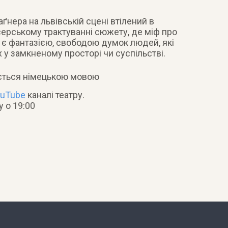
ґнера на львівській сцені втілений в
ерському трактуванні сюжету, де міф про
 є фантазією, свободою думок людей, які
х у замкненому просторі чи суспільстві.
нується німецькою мовою
uTube
каналі театру.
у о 19:00