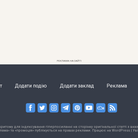
РЕКЛАМА НА САЙТІ
т
Додати подію
Додати заклад
Реклама
тому для індексування гіперпосиланні на сторінку оригінальної статті з вказа
лама» та «промоція» публікується на правах реклами. Працює на
WordPress
|
Ув