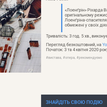
«Лоенґрін» Ріхарда Ва
оригінальному режис
Лоенґріна-спасителя
обмежені у своїх дія
Тривалість: 3 год. 5 хв., вико
Перегляд безкоштовний, на
Yo
Початок: 3 та 4 квітня 2020 рок
#
вистава
, #
опера
, #
рекомендуємо
ЗНАЙДІТЬ СВОЮ ПОДІЮ