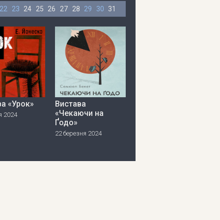
22
23
24
25
26
27
28
29
30
31
ва «Урок»
Вистава
«Чекаючи на
я 2024
Ґодо»
22 березня 2024