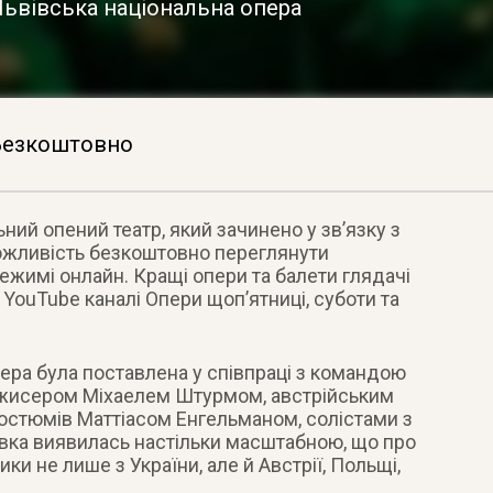
ьвівська національна опера
Безкоштовно
ний опений театр, який зачинено у зв’язку з
ожливість безкоштовно переглянути
ежимі онлайн. Кращі опери та балети глядачі
YouTube каналі Опери щоп’ятниці, суботи та
ера була поставлена у співпраці з командою
режисером Міхаелем Штурмом, австрійським
стюмів Маттіасом Енгельманом, солістами з
овка виявилась настільки масштабною, що про
и не лише з України, але й Австрії, Польщі,