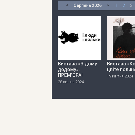
Серпень
2026
1
2
3
Вистава «З дому
Вистава «К
додому».
цвіте полин
ПРЕМ’ЄРА!
19 квітня 2024
28 квітня 2024