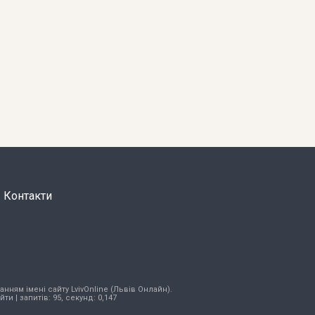
Контакти
нням імені сайту LvivOnline (Львів Онлайн).
ійти
| запитів: 95, секунд: 0,147