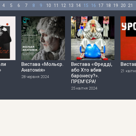
4
5
6
7
8
9
10
11
12
13
14
15
16
17
18
19
20
21
оли
Вистава «Мольєр.
Вистава «Фредді,
Виста
»
Анатомія»
або Хто вбив
21 квітн
баронесу?».
28 червня 2024
ПРЕМ’ЄРА!
25 квітня 2024