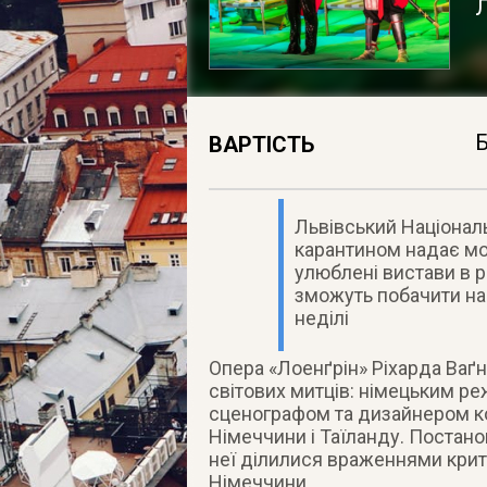
Л
ВАРТІСТЬ
Львівський Національ
карантином надає м
улюблені вистави в р
зможуть побачити на 
неділі
Опера «Лоенґрін» Ріхарда Ваґн
світових митців: німецьким 
сценографом та дизайнером ко
Німеччини і Таїланду. Постан
неї ділилися враженнями критик
Німеччини.