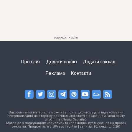
РЕКЛАМА НА САЙТІ
Про сайт
Додати подію
Додати заклад
Реклама
Контакти
Використання матеріалів можливе при відкритому для індексування
гіперпосиланні на сторінку оригінальної статті з вказанням імені сайту
LvivOnline (Львів Онлайн).
Матеріал з маркуванням «реклама» та «промоція» публікується на правах
реклами. Працює на
WordPress
|
Увійти
| запитів: 95, секунд: 0,201