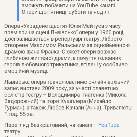
зможуть побачити на YouTube каналі
Опери щоп’ятниці, суботи та неділі
Опера «Украдене щастя» Юлія Мейтуса з часу
прем’єри на сцені Львівської опери у 1960 році,
досі залишається в репертуарі театру. Лібрето
створене Максимом Рильським за однойменною
драмою Івана Франка. Сюжет опери вражає
глибиною життєвої драми, а почуття головних
героїв любовного трикутника, втілені у особливо
емоційній музиці.
Львівська опера транслюватиме онлайн архівний
запис вистави 2009 року, за участі славетних
солістів театру – Володимира Ігнатенка (Микола
Задорожний) та Ігоря Кушплера (Михайло
Гурман), а також Любов Качали (Анна). Тривалість:
1 год. 55 хв.
Перегляд безкоштовний, на каналі –
YouTube
театру