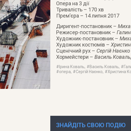
Опера на 3 дії
Тривалість – 170 хв
Прем’єра – 14 липня 2017
Диригент-постановник –
Миха
Режисер-постановник –
Галин
Художник-постановник –
Мих
Художник костюмів –
Христин
Сценічний рух –
Сергій Наєнко
Хормейстери –
Василь Коваль,
#
Ірина Коваль
, #
Василь Коваль
, #
Гал
#
опера
, #
Сергій Наєнко
, #
Христина К
ЗНАЙДІТЬ СВОЮ ПОДІЮ