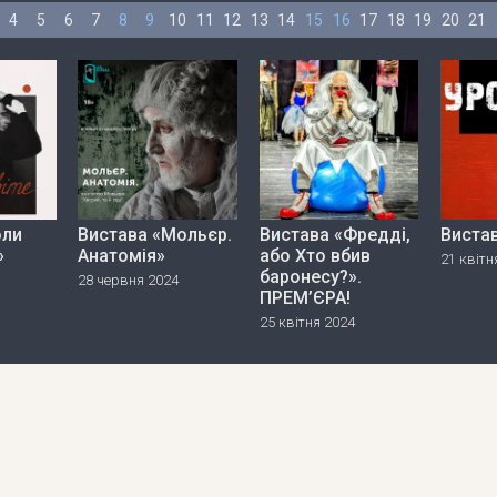
4
5
6
7
8
9
10
11
12
13
14
15
16
17
18
19
20
21
оли
Вистава «Мольєр.
Вистава «Фредді,
Виста
»
Анатомія»
або Хто вбив
21 квітн
баронесу?».
28 червня 2024
ПРЕМ’ЄРА!
25 квітня 2024