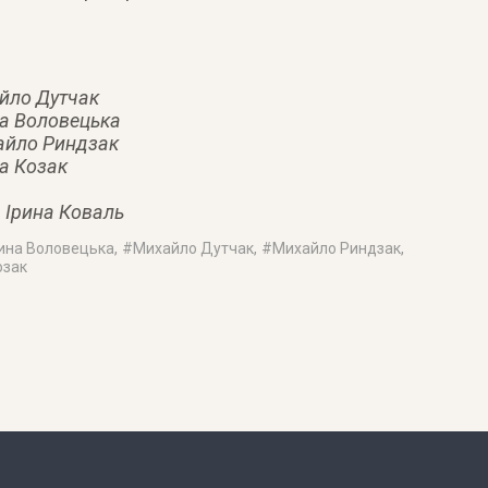
йло Дутчак
а Воловецька
айло Риндзак
а Козак
 Ірина Коваль
ина Воловецька
, #
Михайло Дутчак
, #
Михайло Риндзак
,
озак