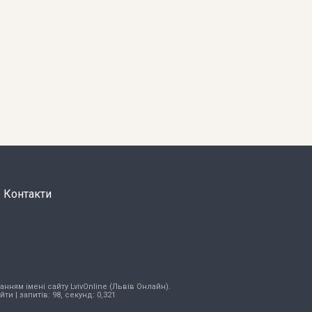
Контакти
нням імені сайту LvivOnline (Львів Онлайн).
ійти
| запитів: 98, секунд: 0,321