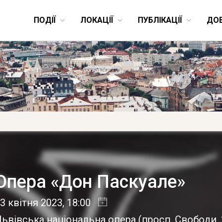
ПОДІЇ
ЛОКАЦІЇ
ПУБЛІКАЦІЇ
ДО
Опера «Дон Паскуале»
3 квітня 2023
, 18:00
ьвівська національна опера
(
просп. Свободи,