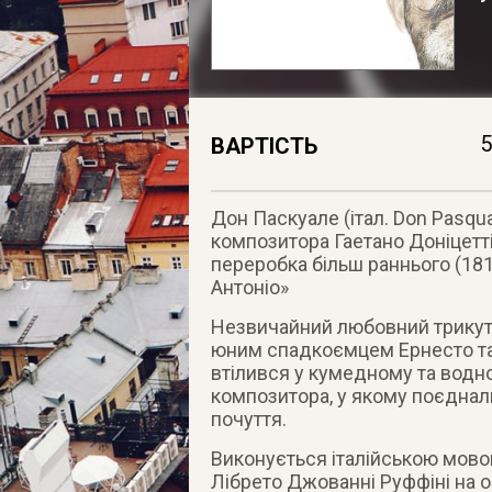
5
ВАРТІСТЬ
Дон Паскуале (італ. Don Pasqua
композитора Гаетано Доніцетті
переробка більш раннього (18
Антоніо»
Незвичайний любовний трикут
юним спадкоємцем Ернесто т
втілився у кумедному та водн
композитора, у якому поєднали
почуття.
Виконується італійською мово
Лібрето Джованні Руффіні на 