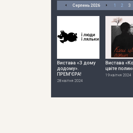
Серпень
2026
1
2
3
Вистава «З дому
Вистава «К
додому».
цвіте полин
ПРЕМ’ЄРА!
19 квітня 2024
28 квітня 2024