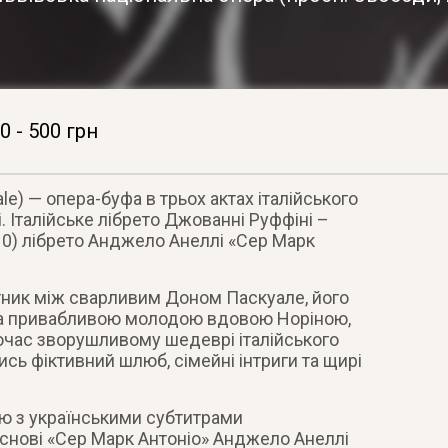
0 - 500 грн
le) — опера-буфа в трьох актах італійського
. Італійське лібрето Джованні Руффіні –
10) лібрето Анджело Анеллі «Сер Марк
ник між сварливим Доном Паскуале, його
а привабливою молодою вдовою Норіною,
очас зворушливому шедеврі італійського
сь фіктивний шлюб, сімейні інтриги та щирі
ю з українськими субтитрами
основі «Сер Марк Антоніо» Анджело Анеллі