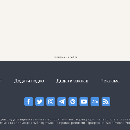
РЕКЛАМА НА САЙТІ
т
Додати подію
Додати заклад
Реклама
тому для індексування гіперпосиланні на сторінку оригінальної статті з вказа
лама» та «промоція» публікується на правах реклами. Працює на
WordPress
|
Ув