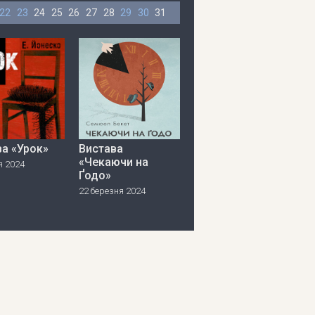
22
23
24
25
26
27
28
29
30
31
ва «Урок»
Вистава
«Чекаючи на
я 2024
Ґодо»
22 березня 2024