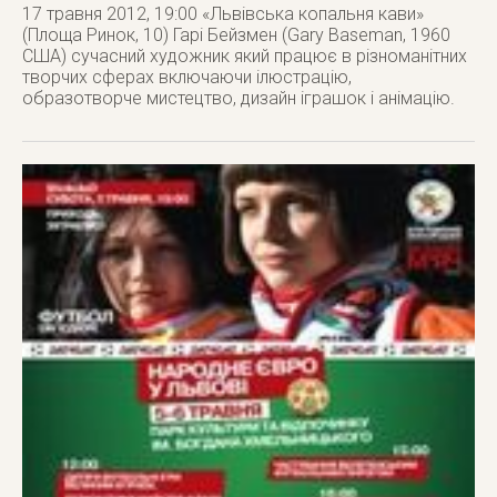
17 травня 2012, 19:00 «Львівська копальня кави»
(Площа Ринок, 10) Гарі Бейзмен (Gary Baseman, 1960
США) сучасний художник який працює в різноманітних
творчих сферах включаючи ілюстрацію,
образотворче мистецтво, дизайн іграшок і анімацію.