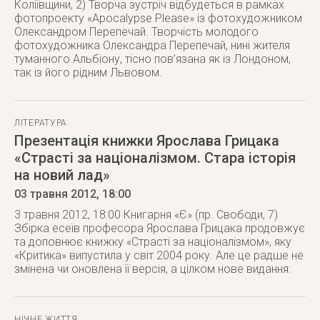
Коліївщини, 2) Творча зустріч відбудеться в рамках
фотопроекту «Apocalypse Please» із фотохудожником
Олександром Перепечай. Творчість молодого
фотохудожника Олександра Перепечай, нині жителя
туманного Альбіону, тісно пов’язана як із Лондоном,
так із його рідним Львовом.
ЛІТЕРАТУРА
Презентація книжки Ярослава Грицака
«Страсті за націоналізмом. Стара історія
на новий лад»
03 травня 2012
, 18:00
3 травня 2012, 18:00 Книгарня «Є» (пр. Свободи, 7)
Збірка есеїв професора Ярослава Грицака продовжує
та доповнює книжку «Страсті за націоналізмом», яку
«Критика» випустила у світ 2004 року. Але це радше не
змінена чи оновлена її версія, а цілком нове видання:
НІЧНЕ ЖИТТЯ