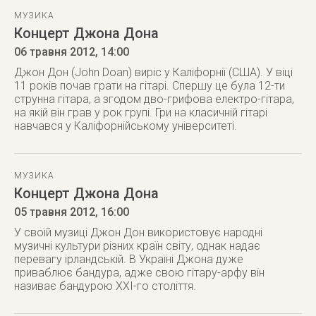
МУЗИКА
Концерт Джона Дона
06 травня 2012
, 14:00
Джон Дон (John Doan) виріс у Каліфорнії (США). У віці
11 років почав грати на гітарі. Спершу це була 12-ти
струнна гітара, а згодом дво-грифова електро-гітара,
на якій він грав у рок групі. Гри на класичній гітарі
навчався у Каліфорнійському університеті.
МУЗИКА
Концерт Джона Дона
05 травня 2012
, 16:00
У своїй музиці Джон Дон використовує народні
музичні культури різних країн світу, однак надає
перевагу ірландській. В Україні Джона дуже
приваблює бандура, адже свою гітару-арфу він
називає бандурою ХХІ-го століття.