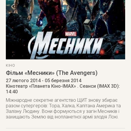
КІНО
Фільм «Месники» (The Avengers)
27 лютого 2014
- 05 березня 2014
Кінотеатр «Планета Кіно-IMAX»
. Сеанси (ІМАХ 3D):
14:40
Міжнародне секретне агентство ЩИТ знову збирає
разом супергероїв: Тора, Халка, Капітана Америка та
Залізну Людину. Вони формуються у загін Месників і
захищають Землю від інопланетної армії злодія Локі.