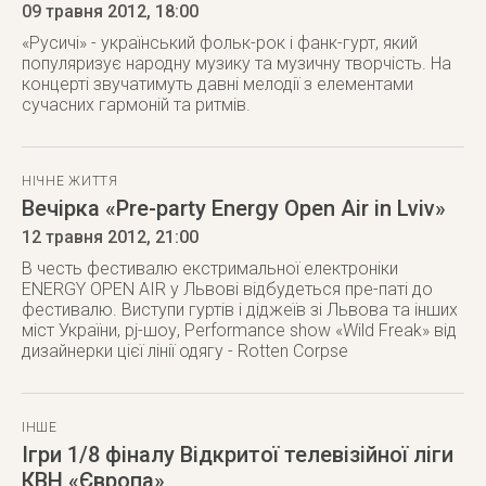
09 травня 2012
, 18:00
«Русичi» - український фольк-рок і фанк-гурт, який
популяризує народну музику та музичну творчість. На
концерті звучатимуть давні мелодії з елементами
сучасних гармоній та ритмів.
НІЧНЕ ЖИТТЯ
Вечірка «Pre-party Energy Open Air in Lviv»
12 травня 2012
, 21:00
В честь фестивалю екстримальної електроніки
ENERGY OPEN AIR у Львові відбудеться пре-паті до
фестивалю. Виступи гуртів і діджеїв зі Львова та інших
міст України, pj-шоу, Performance show «Wild Freak» від
дизайнерки цієї лінії одягу - Rotten Corpse
ІНШЕ
Ігри 1/8 фіналу Відкритої телевізійної ліги
КВН «Європа»