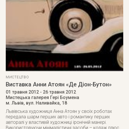
МИСТЕЦТВО
Виставка Анни Атоян «Де Діон-Бутон»
01 травня 2012
- 26 травня 2012
Мистецька галерея Гері Боумена
м. Львів
,
вул. Наливайка, 18
Львівська художниця Анна Атоян у своїх роботах
передала шарм перших авто і романтику перших
авторалі у властивій художниці іронічній манері.
Використовуючи мінімалістичні засоби – колаж плюс