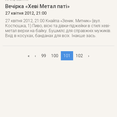
Вечірка «Хеві Метал паті»
27 квітня 2012
, 21:00
27 квітня 2012, 21:00 Кнайпа «Зеник. Митник» (вул.
Костюшка, 1) Пиво, віскі та дівки-піджейки в стилі хеві-
метал верхи на байку. Бушмілс для справжніх мужиків.
Вхід в косухах, банданах для всіх. Інакше зась.
«
‹
99
100
101
102
›