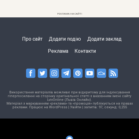
РЕКЛАМА НА САЙТІ
Про сайт
Додати подію
Додати заклад
Реклама
Контакти
Використання матеріалів можливе при відкритому для індексування
гіперпосиланні на сторінку оригінальної статті з вказанням імені сайту
LvivOnline (Львів Онлайн).
Матеріал з маркуванням «реклама» та «промоція» публікується на правах
реклами. Працює на
WordPress
|
Увійти
| запитів: 97, секунд: 0,255