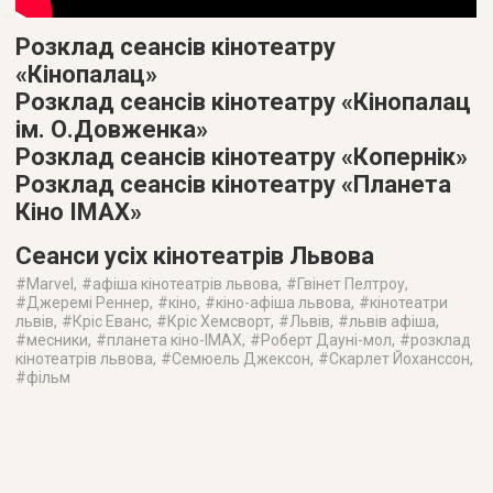
Розклад сеансів кінотеатру
«Кінопалац»
Розклад сеансів кінотеатру «Кінопалац
ім. О.Довженка»
Розклад сеансів кінотеатру «Копернік»
Розклад сеансів кінотеатру «Планета
Кіно IMAX»
Сеанси усіх кінотеатрів Львова
#
Marvel
, #
афіша кінотеатрів львова
, #
Гвінет Пелтроу
,
#
Джеремі Реннер
, #
кіно
, #
кіно-афіша львова
, #
кінотеатри
львів
, #
Кріс Еванс
, #
Кріс Хемсворт
, #
Львів
, #
львів афіша
,
#
месники
, #
планета кіно-IMAX
, #
Роберт Дауні-мол
, #
розклад
кінотеатрів львова
, #
Семюель Джексон
, #
Скарлет Йоханссон
,
#
фільм