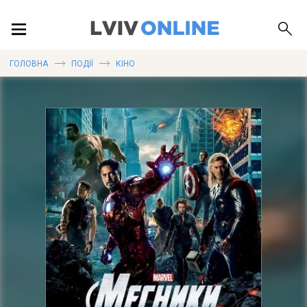
ПОДІЇ
ГОЛОВНА
ПОДІЇ
КІНО
ЛОКАЦІЇ
ПУБЛІКАЦІЇ
ДОВІДКА