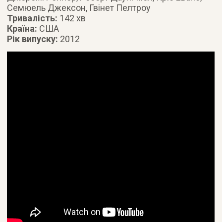
Семюель Джексон, Гвінет Пелтроу
Тривалість:
142 хв
Країна:
США
Рік випуску:
2012