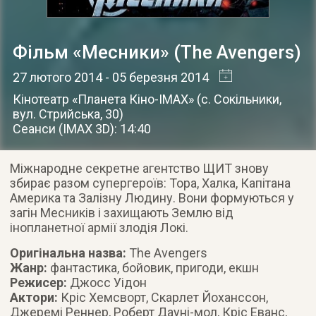
Фільм «Месники» (The Avengers)
27 лютого 2014
- 05 березня 2014
Кінотеатр «Планета Кіно-IMAX»
(
с. Сокільники
,
вул. Стрийська, 30
)
Сеанси (ІМАХ 3D): 14:40
Міжнародне секретне агентство ЩИТ знову
збирає разом супергероїв: Тора, Халка, Капітана
Америка та Залізну Людину. Вони формуються у
загін Месників і захищають Землю від
інопланетної армії злодія Локі.
Оригінальна назва:
The Avengers
Жанр:
фантастика, бойовик, пригоди, екшн
Режисер:
Джосс Уідон
Актори:
Кріс Хемсворт, Скарлет Йоханссон,
Джеремі Реннер, Роберт Дауні-мол, Кріс Еванс,