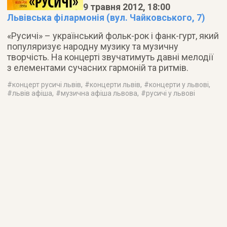
9 травня 2012, 18:00
Львівська філармонія (вул. Чайковського, 7)
«Русичi» – український фольк-рок і фанк-гурт, який
популяризує народну музику та музичну
творчість. На концерті звучатимуть давні мелодії
з елементами сучасних гармоній та ритмів.
#
концерт русичі львів
, #
концерти львів
, #
концерти у львові
,
#
львів афіша
, #
музична афіша львова
, #
русичі у львові