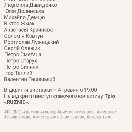
Людмила Давиденко
Юлія Долинська
Михайло Демцю
Віктор Жмак
Анастасія Крайнєва
Соломія Ковтун
Ростислав Лужецький
Сергій Олежик
Петро Сметана
Петро Старух
Петро Сипняк
Ігор Теплий
Валентин Тишецький
Відкриття виставки – 4 травня о 19:00
На відкритті виступ співочого колективу
Тріо
«RUZNIE»
.
#
RUZNIE
, #
виставки львів
, #
виставки у львові
, #
живопис
,
#
львів афіша
, #
мистецька афіша львова
, #
скульптура