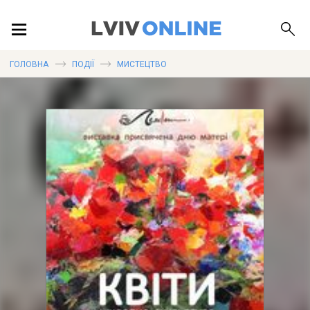
ПОДІЇ
ГОЛОВНА
ПОДІЇ
МИСТЕЦТВО
ЛОКАЦІЇ
ПУБЛІКАЦІЇ
ДОВІДКА