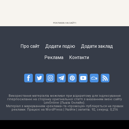
РЕКЛАМА НА САЙТІ
Про сайт
Додати подію
Додати заклад
Реклама
Контакти
Використання матеріалів можливе при відкритому для індексування
гіперпосиланні на сторінку оригінальної статті з вказанням імені сайту
LvivOnline (Львів Онлайн).
Матеріал з маркуванням «реклама» та «промоція» публікується на правах
реклами. Працює на
WordPress
|
Увійти
| запитів: 92, секунд: 0,216