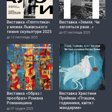
Виставка «Гліптотека»
Виставка «Земля. Чи
у межах Львівського
загояться рани…»
тижня скульптури 2025
до 07 листопада 2025
до 10 листопада 2025
Виставка «Образ і
Виставка Христини
прообраз» Романа
Приймак «Пташки,
Романишина
годинники, квіти і
жандарми»
до 07 грудня 2025