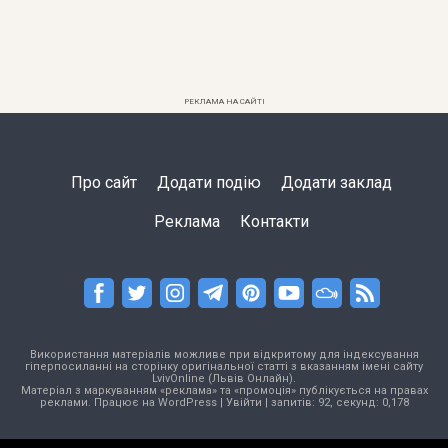
РЕКЛАМА НА САЙТІ
Про сайт
Додати подію
Додати заклад
Реклама
Контакти
Використання матеріалів можливе при відкритому для індексування
гіперпосиланні на сторінку оригінальної статті з вказанням імені сайту
LvivOnline (Львів Онлайн).
Матеріал з маркуванням «реклама» та «промоція» публікується на правах
реклами. Працює на
WordPress
|
Увійти
| запитів: 92, секунд: 0,178