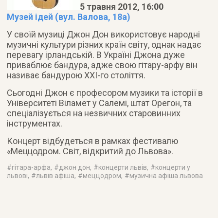
5 травня 2012, 16:00
Музей ідей (вул. Валова, 18а)
У своїй музиці Джон Дон використовує народні
музичні культури різних країн світу, однак надає
перевагу ірландській. В Україні Джона дуже
приваблює бандура, адже свою гітару-арфу він
називає бандурою ХХІ-го століття.
Сьогодні Джон є професором музики та історії в
Університеті Віламет у Салемі, штат Орегон, та
спеціалізується на незвичних старовинних
інструментах.
Концерт відбудеться в рамках фестивалю
«Меццодром. Світ, відкритий до Львова».
#
гітара-арфа
, #
джон дон
, #
концерти львів
, #
концерти у
львові
, #
львів афіша
, #
меццодром
, #
музична афіша львова