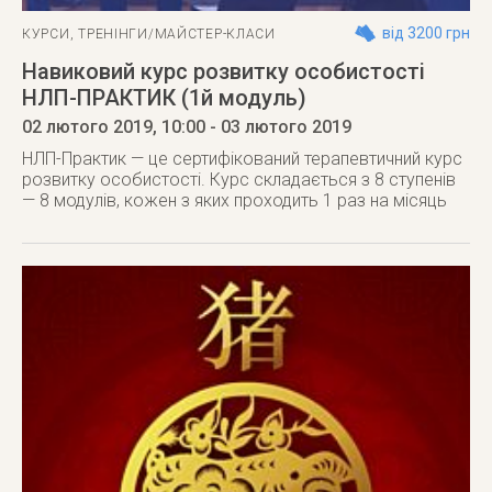
від 3200 грн
КУРСИ
,
ТРЕНІНГИ/МАЙСТЕР-КЛАСИ
Навиковий курс розвитку особистості
НЛП-ПРАКТИК (1й модуль)
02 лютого 2019
, 10:00
- 03 лютого 2019
НЛП-Практик — це сертифікований терапевтичний курс
розвитку особистості. Курс складається з 8 ступенів
— 8 модулів, кожен з яких проходить 1 раз на місяць