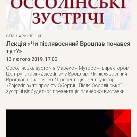
СЕМІНАРИ/ЛЕКЦІЇ
Лекція «Чи післявоєнний Вроцлав почався
тут?»
13 лютого 2019
, 17:00
Оссолінськa зустріч з Мареком Мутором, директором
Центру історїі «Zajezdnia» у Вроцлаві: Чи післявоєнний
Вроцлав почався тут? Презентація Центру історїі
«Zajezdnia» та проекту Обертин. Після Оссолінської
зустрічі відбудеться презентація пленерної виставки