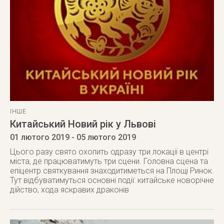
ІНШЕ
Китайський Новий рік у Львові
01 лютого 2019
- 05 лютого 2019
Цього разу свято охопить одразу три локації в центрі
міста, де працюватимуть три сцени. Головна сцена та
епіцентр святкування знаходитиметься на Площі Ринок.
Тут відбуватимуться основні події: китайське новорічне
дійство, хода яскравих драконів