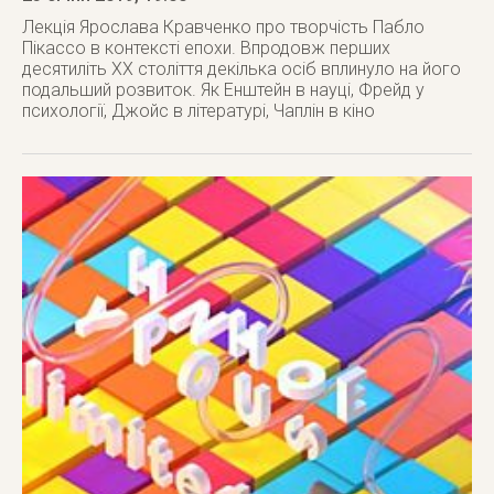
Лекція Ярослава Кравченко про творчість Пабло
Пікассо в контексті епохи. Впродовж перших
десятиліть ХХ століття декілька осіб вплинуло на його
подальший розвиток. Як Енштейн в науці, Фрейд у
психології, Джойс в літературі, Чаплін в кіно