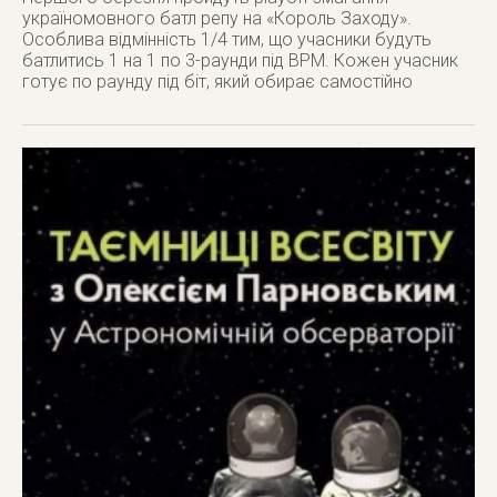
україномовного батл репу на «Король Заходу».
Особлива відмінність 1/4 тим, що учасники будуть
батлитись 1 на 1 по 3-раунди під BPM. Кожен учасник
готує по раунду під біт, який обирає самостійно