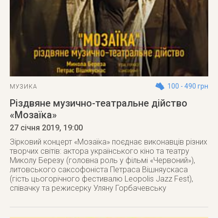
100 - 490 грн
МУЗИКА
Різдвяне музично-театральне дійство
«Мозаїка»
27 січня 2019
, 19:00
Зірковий концерт «Мозаїка» поєднає виконавців різних
творчих світів: актора українського кіно та театру
Миколу Березу (головна роль у фільмі «Червоний»),
литовського саксофоніста Петраса Вішняускаса
(гість цьогорічного фестивалю Leopolis Jazz Fest),
співачку та режисерку Уляну Горбачевську