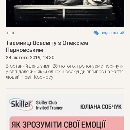
вхід вільний
ІНШЕ
Таємниці Всесвіту з Олексієм
Парновським
28 лютого 2019
, 18:30
В останній день зими, 28 лютого, пропонуємо поринути
у світ далекий, який однак щосекунди впливає на життя
людей – світ Космосу.