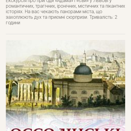
Екскурсія про пригоди «Адама» і «Єви» у Львові у
романтичних, трагічних, іронічних, містичних та пікантних
історіях. На вас чекають панорами міста, що
захоплюють дух та приємні сюрпризи. Тривалість: 2
години