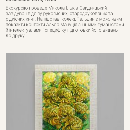
Екскурсію проведе Микола Ільків-Свидницький,
завідувач відділу рукописних, стародрукованих та
рідкісних книг. На підставі колекції альдин є можливим
показити контакти Альда Мануція з іншими гуманістами
й інтелектуалами і специфіку підготовки його видань
до друку