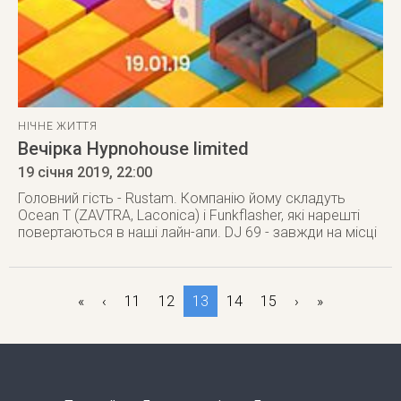
НІЧНЕ ЖИТТЯ
Вечірка Hypnohouse limited
19 січня 2019
, 22:00
Головний гість - Rustam. Компанію йому складуть
Ocean T (ZAVTRA, Laconica) і Funkflasher, які нарешті
повертаються в наші лайн-апи. DJ 69 - завжди на місці
«
‹
11
12
13
14
15
›
»