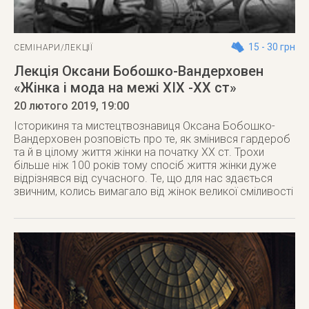
15 - 30 грн
СЕМІНАРИ/ЛЕКЦІЇ
Лекція Оксани Бобошко-Вандерховен
«Жінка і мода на межі ХІХ -ХХ ст»
20 лютого 2019
, 19:00
Історикиня та мистецтвознавиця Оксана Бобошко-
Вандерховен розповість про те, як змінився гардероб
та й в цілому життя жінки на початку ХХ ст. Трохи
більше ніж 100 років тому спосіб життя жінки дуже
відрізнявся від сучасного. Те, що для нас здається
звичним, колись вимагало від жінок великої сміливості