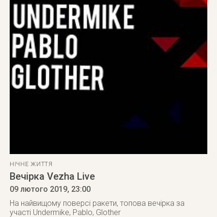
НІЧНЕ ЖИТТЯ
Вечірка Vezha Live
09 лютого 2019
, 23:00
На найвищому поверсі ракети, топова вечірка за
участі Undermike, Pablo, Glother