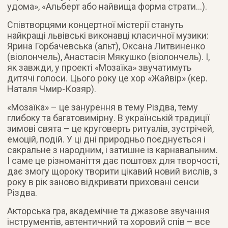
удома», «Альберт або найвища форма страти…).
Співтворцями концертної містерії стануть
найкращі львівські виконавці класичної музики:
Ярина Горбачевська (альт), Оксана Литвиненко
(віолончель), Анастасія Мякушко (віолончель). І,
як завжди, у проекті «Мозаїка» звучатимуть
дитячі голоси. Цього року це хор «Жайвір» (кер.
Наталя Чмир-Козяр).
«Мозаїка» – це занурення в тему Різдва, тему
глибоку та багатовимірну. В українській традиції
зимові свята – це круговерть ритуалів, зустрічей,
емоцій, подій. У ці дні природньо поєднується і
сакральне з народним, і затишне із карнавальним.
І саме це різноманіття дає поштовх для творчості,
дає змогу щороку творити цікавий новий вислів, з
року в рік заново відкривати приховані сенси
Різдва.
Акторська гра, академічне та джазове звучання
інструментів, автентичний та хоровий спів – все