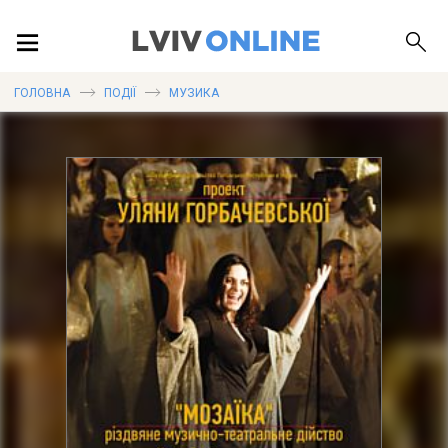
ПОДІЇ
ГОЛОВНА
ПОДІЇ
МУЗИКА
ЛОКАЦІЇ
ПУБЛІКАЦІЇ
ДОВІДКА