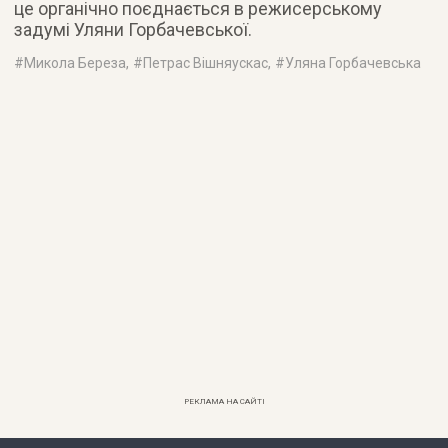
це органічно поєднається в режисерському
задумі Уляни Горбачевської.
#
Микола Береза
, #
Петрас Вішняускас
, #
Уляна Горбачевська
РЕКЛАМА НА САЙТІ