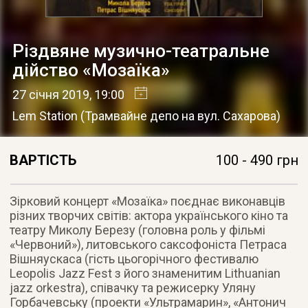
Різдвяне музично-театральне
дійство «Мозаїка»
27 січня 2019
, 19:00
Lem Station
(
Трамвайне депо на вул. Сахарова
)
ВАРТІСТЬ
100 - 490 грн
Зірковий концерт «Мозаїка» поєднає виконавців
різних творчих світів: актора українського кіно та
театру Миколу Березу (головна роль у фільмі
«Червоний»), литовського саксофоніста Петраса
Вішняускаса (гість цьогорічного фестивалю
Leopolis Jazz Fest з його знаменитим Lithuanian
jazz orkestra), співачку та режисерку Уляну
Горбачевську (проекти «Ультрамарин», «Антонич