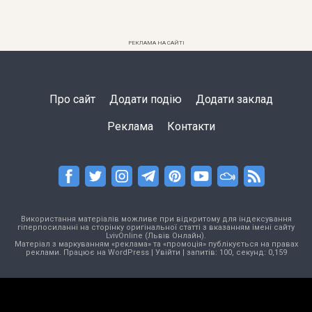
РЕКЛАМА НА САЙТІ
Про сайт
Додати подію
Додати заклад
Реклама
Контакти
Використання матеріалів можливе при відкритому для індексування
гіперпосиланні на сторінку оригінальної статті з вказанням імені сайту
LvivOnline (Львів Онлайн).
Матеріал з маркуванням «реклама» та «промоція» публікується на правах
реклами. Працює на
WordPress
|
Увійти
| запитів: 100, секунд: 0,159