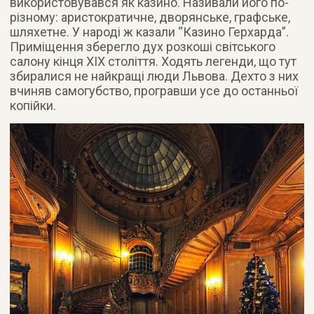
використовувався як казино. Називали його по-
різному: аристократичне, дворянське, графське,
шляхетне. У народі ж казали “Казино Герхарда”.
Приміщення зберегло дух розкоші світського
салону кінця ХІХ століття. Ходять легенди, що тут
збиралися не найкращі люди Львова. Дехто з них
вчиняв самогубство, програвши усе до останньої
копійки.