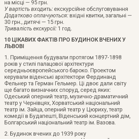
на місці — 95 грн.
У вартість входить:
екскурсійне обслуговування
Додатково оплачуються:
вхідні квитки, загальні —
30 грн., дитячі — 15 грн.
Тривалість екскурсії:
1 год.
10 ЦІКАВИХ ФАКТІВ ПРО БУДИНОК ВЧЕНИХ У
ЛЬВОВІ
1. Приміщення будували протягом 1897-1898
років у стилі палацової архітектури
середньоєвропейського бароко. Проектом
керували віденські архітектори Фердинанд
Фельнер та Герман Гельмер. Ці двоє дали світу
ще багато визначних споруд, серед яких:
Одеський оперний театр, музично-драматичний
театр у Чернівцях, Хорватський національний
театр ім. Зайца, оперний театр у Цюриху, театр
комедії в Будапешті, Віденський концертний дім,
Болгарський національний театр ім. Вазова.
2. Будинок вчених до 1939 року