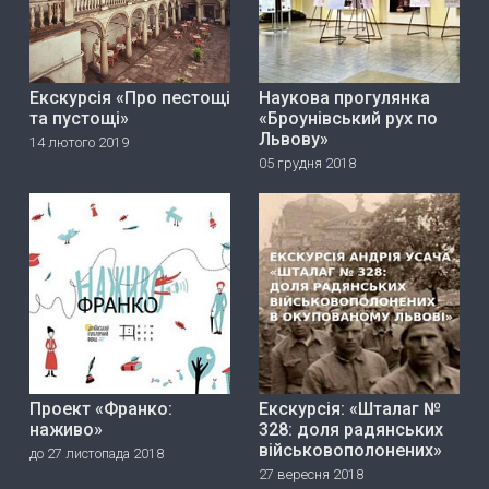
Екскурсія «Про пестощі
Наукова прогулянка
та пустощі»
«Броунівський рух по
Львову»
14 лютого 2019
05 грудня 2018
Проект «Франко:
Екскурсія: «Шталаг №
наживо»
328: доля радянських
військовополонених»
до 27 листопада 2018
27 вересня 2018