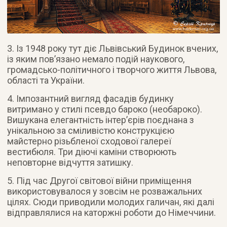
3. Із 1948 року тут діє Львівський Будинок вчених,
із яким пов’язано немало подій наукового,
громадсько-політичного і творчого життя Львова,
області та України.
4. Імпозантний вигляд фасадів будинку
витримано у стилі псевдо бароко (необароко).
Вишукана елегантність інтер’єрів поєднана з
унікальною за сміливістю конструкцією
майстерно різьбленої сходової галереї
вестибюля. Три діючі каміни створюють
неповторне відчуття затишку.
5. Під час Другої світової війни приміщення
використовувалося у зовсім не розважальних
цілях. Сюди приводили молодих галичан, які далі
відправлялися на каторжні роботи до Німеччини.