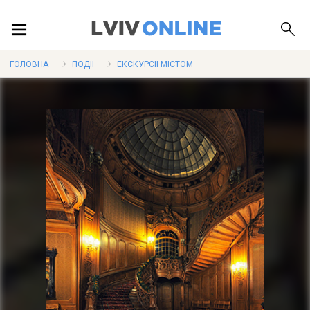
ПОДІЇ
ГОЛОВНА
ПОДІЇ
ЕКСКУРСІЇ МІСТОМ
ЛОКАЦІЇ
ПУБЛІКАЦІЇ
ДОВІДКА