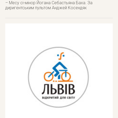
– Месу сі-мінор Йогана Себастьяна Баха. За
диригентським пультом Анджей Косендяк