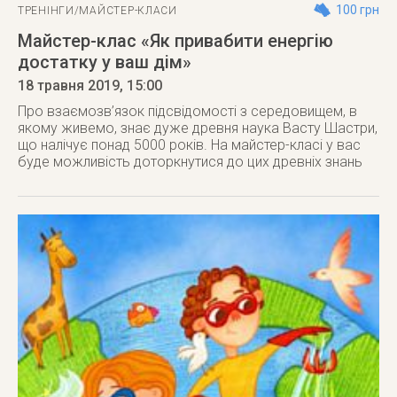
100 грн
ТРЕНІНГИ/МАЙСТЕР-КЛАСИ
Майстер-клас «Як привабити енергію
достатку у ваш дім»
18 травня 2019
, 15:00
Про взаємозв’язок підсвідомості з середовищем, в
якому живемо, знає дуже древня наука Васту Шастри,
що налічує понад 5000 років. На майстер-класі у вас
буде можливість доторкнутися до цих древніх знань