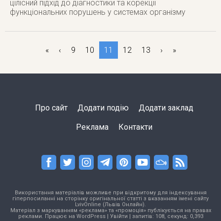
цілісний підхід до діагностики та корекції
функціональних порушень у системах організму
«
‹
9
10
11
12
13
›
»
Про сайт
Додати подію
Додати заклад
Реклама
Контакти
Використання матеріалів можливе при відкритому для індексування
гіперпосиланні на сторінку оригінальної статті з вказанням імені сайту
LvivOnline (Львів Онлайн).
Матеріал з маркуванням «реклама» та «промоція» публікується на правах
реклами. Працює на
WordPress
|
Увійти
| запитів: 108, секунд: 0,393