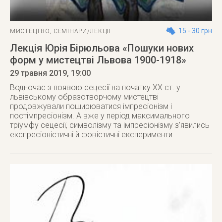
15 - 30 грн
МИСТЕЦТВО
,
СЕМІНАРИ/ЛЕКЦІЇ
Лекція Юрія Бірюльова «Пошуки нових
форм у мистецтві Львова 1900-1918»
29 травня 2019
, 19:00
Водночас з появою сецесії на початку ХХ ст. у
львівському образотворчому мистецтві
продовжували поширюватися імпресіонізм і
постімпресіонізм. А вже у період максимального
тріумфу сецесії, символізму та імпресіонізму з’явились
експресіоністичні й фовістичні експерименти