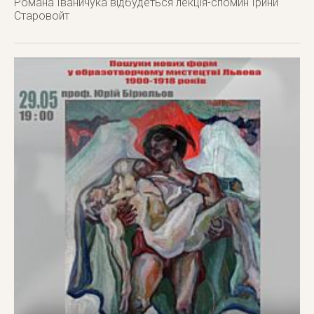
Романа Іваничука відбудеться лекція-спомин Ірини
Старовойт