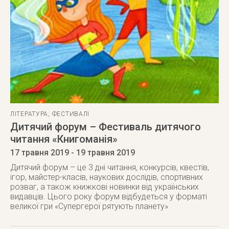
ЛІТЕРАТУРА
,
ФЕСТИВАЛІ
Дитячий форум – Фестиваль дитячого
читання «Книгоманія»
17 травня 2019
- 19 травня 2019
Дитячий форум – це 3 дні читання, конкурсів, квестів,
ігор, майстер-класів, наукових дослідів, спортивних
розваг, а також книжкові новинки від українських
видавців. Цього року форум відбудеться у форматі
великої гри «Супергерої рятують планету»