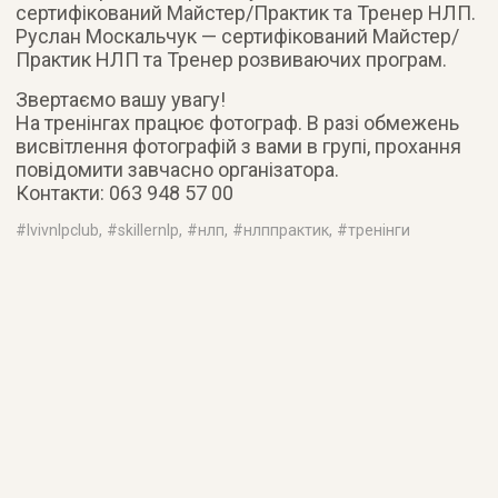
сертифікований Майстер/Практик та Тренер НЛП.
Руслан Москальчук — сертифікований Майстер/
Практик НЛП та Тренер розвиваючих програм.
Звертаємо вашу увагу!
На тренінгах працює фотограф. В разі обмежень
висвітлення фотографій з вами в групі, прохання
повідомити завчасно організатора.
Контакти: 063 948 57 00
#
lvivnlpclub
, #
skillernlp
, #
нлп
, #
нлппрактик
, #
тренінги