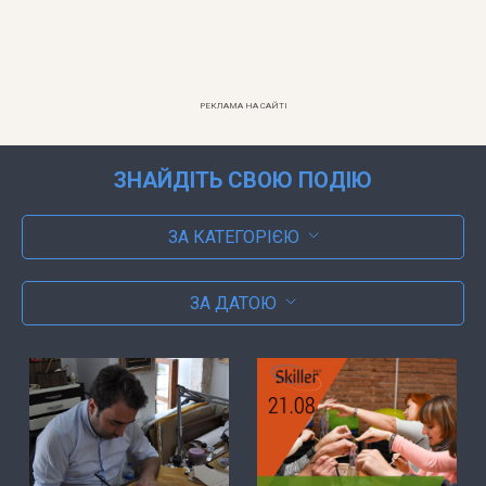
РЕКЛАМА НА САЙТІ
ЗНАЙДІТЬ СВОЮ ПОДІЮ
ЗА КАТЕГОРІЄЮ
ЗА ДАТОЮ