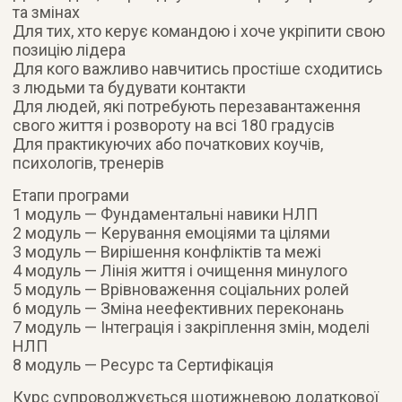
та змінах
Для тих, хто керує командою і хоче укріпити свою
позицію лідера
Для кого важливо навчитись простіше сходитись
з людьми та будувати контакти
Для людей, які потребують перезавантаження
свого життя і розвороту на всі 180 градусів
Для практикуючих або початкових коучів,
психологів, тренерів
Етапи програми
1 модуль — Фундаментальні навики НЛП
2 модуль — Керування емоціями та цілями
3 модуль — Вирішення конфліктів та межі
4 модуль — Лінія життя і очищення минулого
5 модуль — Врівноваження соціальних ролей
6 модуль — Зміна неефективних переконань
7 модуль — Інтеграція і закріплення змін, моделі
НЛП
8 модуль — Ресурс та Сертифікація
Курс супроводжується щотижневою додаткової