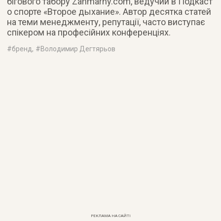
бігового табору Zahmarny.com, ведучий в Подкаст
о спорте «Второе дыхание». Автор десятка статей
на теми менеджменту, репутації, часто виступає
спікером на професійних конференціях.
#
бренд
, #
Володимир Дегтярьов
РЕКЛАМА НА САЙТІ