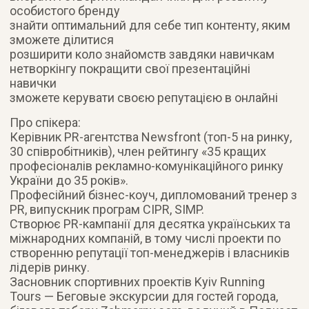
особистого бренду
знайти оптимальний для себе тип контенту, яким
зможете ділитися
розширити коло знайомств завдяки навичкам
нетворкінгу покращити свої презентаційні
навички
зможете керувати своєю репутацією в онлайні
Про спікера:
Керівник PR-агентства Newsfront (топ-5 на ринку,
30 співробітників), член рейтингу «35 кращих
професіоналів рекламно-комунікаційного ринку
України до 35 років».
Професійний бізнес-коуч, дипломований тренер з
PR, випускник програм CIPR, SIMP.
Створює PR-кампанії для десятка українських та
міжнародних компаній, в тому числі проекти по
створенню репутації топ-менеджерів і власників
лідерів ринку.
Засновник спортивних проектів Kyiv Running
Tours — Беговые экскурсии для гостей города,