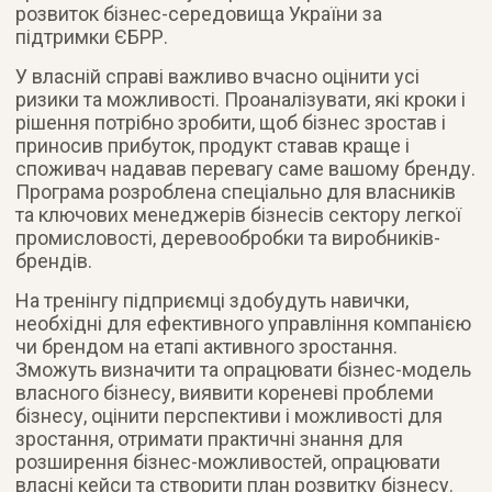
розвиток бізнес-середовища України за
підтримки ЄБРР.
У власній справі важливо вчасно оцінити усі
ризики та можливості. Проаналізувати, які кроки і
рішення потрібно зробити, щоб бізнес зростав і
приносив прибуток, продукт ставав краще і
споживач надавав перевагу саме вашому бренду.
Програма розроблена спеціально для власників
та ключових менеджерів бізнесів сектору легкої
промисловості, деревообробки та виробників-
брендів.
На тренінгу підприємці здобудуть навички,
необхідні для ефективного управління компанією
чи брендом на етапі активного зростання.
Зможуть визначити та опрацювати бізнес-модель
власного бізнесу, виявити кореневі проблеми
бізнесу, оцінити перспективи і можливості для
зростання, отримати практичні знання для
розширення бізнес-можливостей, опрацювати
власні кейси та створити план розвитку бізнесу.