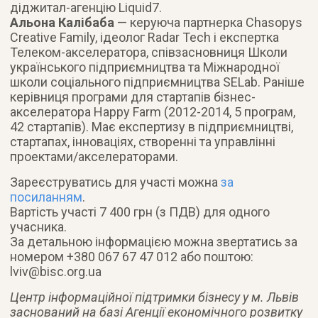
діджитал-агенцію Liquid7.
Альона Калібаба
— керуюча партнерка Chasopys
Creative Family, ідеолог Radar Tech і експертка
Телеком-акселератора, співзасновниця Школи
українського підприємництва та Міжнародної
школи соціального підприємництва SELab. Раніше
керівниця програми для стартапів бізнес-
акселератора Happy Farm (2012-2014, 5 програм,
42 стартапів). Має експертизу в підприємництві,
стартапах, інноваціях, створенні та управлінні
проектами/акселераторами.
Зареєструватись для участі можна
за
посиланням
.
Вартість участі 7 400 грн (з ПДВ) для одного
учасника.
За детальною інформацією можна звертатись за
номером +380 067 67 47 012 або поштою:
lviv@bisc.org.ua
Центр інформаційної підтримки бізнесу у м. Львів
заснований на базі Агенції економічного розвитку