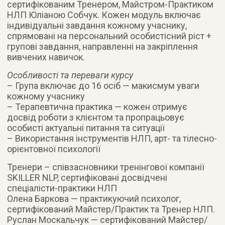
сертифікованим Тренером, Майстром-Практиком
НЛП Юліаною Собчук. Кожен модуль включає
індивідуальні завдання кожному учаснику,
спрямовані на персональний особистісний ріст +
групові завдання, направленні на закріплення
вивчених навичок.
Особливості та переваги курсу
– Група включає до 16 осіб — макисмум уваги
кожному учаснику
– Терапевтична практика — кожен отримує
досвід роботи з клієнтом та пропрацьовує
особисті актуальні питання та ситуації
– Використання інструментів НЛП, арт- та тілесно-
орієнтовної психології
Тренери – співзасновники тренінгової компанії
SKILLER NLP, сертифіковані досвідчені
спеціалісти-практики НЛП
Олена Баркова — практикуючий психолог,
сертифікований Майстер/Практик та Тренер НЛП.
Руслан Москальчук — сертифікований Майстер/