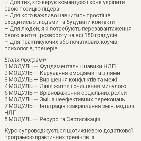
– Для тих, хто керує командою і хоче укріпити
свою позицію лідера
– Для кого важливо навчитись простіше
сходитись з людьми та будувати контакти
– Для людей, які потребують перезавантаження
свого життя і розвороту на всі 180 градусів
– Для практикуючих або початкових коучів,
психологів, тренерів
Етапи програми
1 МОДУЛЬ — Фундаментальні навики НЛП
2 МОДУЛЬ — Керування емоціями та цілями
3 МОДУЛЬ — Вирішення конфліктів та межі
4 МОДУЛЬ — Лінія життя і очищення минулого
5 МОДУЛЬ — Врівноваження соціальних ролей
6 МОДУЛЬ — Зміна неефективних переконань
7 МОДУЛЬ — Інтеграція і закріплення змін, моделі
НЛП
8 МОДУЛЬ — Ресурс та Сертифікація
Курс супроводжується щотижневою додаткової
програмою практичних тренінгів із