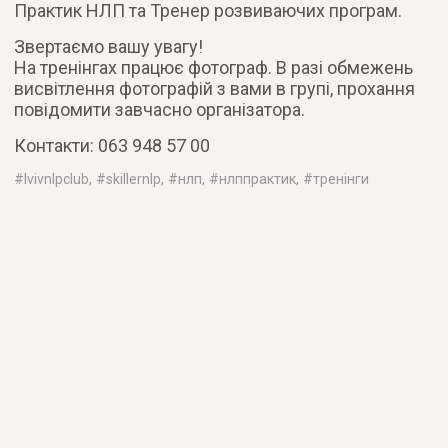
Практик НЛП та Тренер розвиваючих програм.
Звертаємо вашу увагу!
На тренінгах працює фотограф. В разі обмежень
висвітлення фотографій з вами в групі, прохання
повідомити завчасно організатора.
Контакти: 063 948 57 00
#
lvivnlpclub
, #
skillernlp
, #
нлп
, #
нлппрактик
, #
тренінги