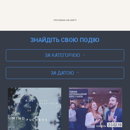
РЕКЛАМА НА САЙТІ
ЗНАЙДІТЬ СВОЮ ПОДІЮ
ЗА КАТЕГОРІЄЮ
ЗА ДАТОЮ