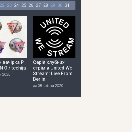
22
23
24
25
26
27
28
29
30
31
 вечірка P
Серія клубних
 N O / techija
стрімів United We
Stream: Live From
я 2020
Berlin
до 08 квітня 2020