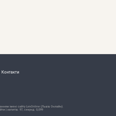
Контакти
нням імені сайту LvivOnline (Львів Онлайн).
ійти
| запитів: 97, секунд: 0,099