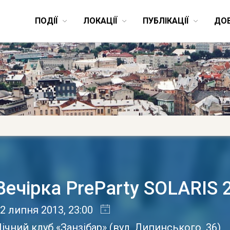
ПОДІЇ
ЛОКАЦІЇ
ПУБЛІКАЦІЇ
ДО
Вечірка PreParty SOLARIS 
2 липня 2013
, 23:00
ічний клуб «Занзібар»
(
вул. Липинського, 36
)