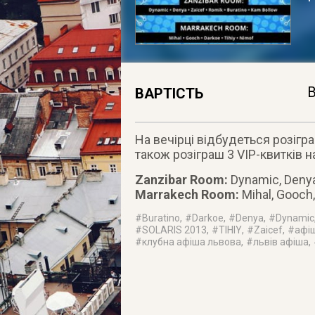
В
ВАРТІСТЬ
На вечірці відбудеться розігр
також розіграш 3 VIP-квитків 
Zanzibar Room:
Dynamic, Denya
Marrakech Room:
Mihal, Gooch,
#
Buratino
, #
Darkoe
, #
Denya
, #
Dynamic
#
SOLARIS 2013
, #
TIHIY
, #
Zaicef
, #
афі
#
клубна афіша львова
, #
львів афіша
,