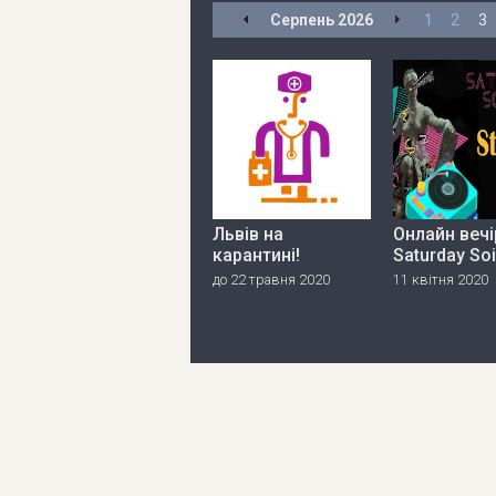
Серпень
2026
1
2
3
Львів на
Онлайн вечі
карантині!
Saturday So
до 22 травня 2020
11 квітня 2020