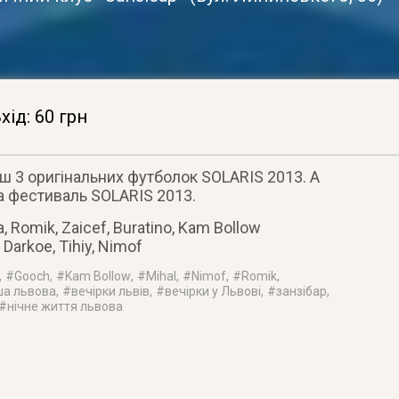
хід: 60 грн
аш 3 оригінальних футболок SOLARIS 2013. А
на фестиваль SOLARIS 2013.
, Romik, Zaicef, Buratino, Kam Bollow
 Darkoe, Tihiy, Nimof
, #
Gooch
, #
Kam Bollow
, #
Mihal
, #
Nimof
, #
Romik
,
ша львова
, #
вечірки львів
, #
вечірки у Львові
, #
занзібар
,
 #
нічне життя львова