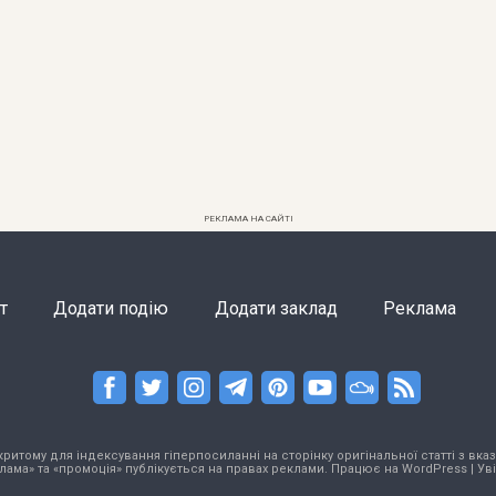
РЕКЛАМА НА САЙТІ
т
Додати подію
Додати заклад
Реклама
тому для індексування гіперпосиланні на сторінку оригінальної статті з вказа
лама» та «промоція» публікується на правах реклами. Працює на
WordPress
|
Ув