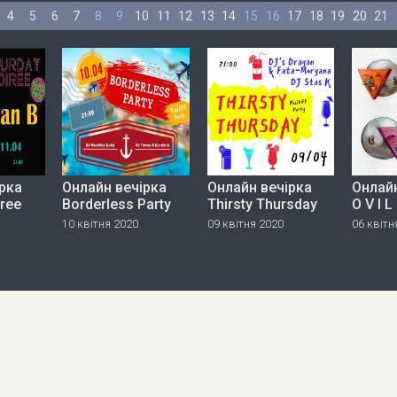
4
5
6
7
8
9
10
11
12
13
14
15
16
17
18
19
20
21
рка
Онлайн вечірка
Онлайн вечірка
Онлайн
iree
Borderless Party
Thirsty Thursday
O V I L
10 квітня 2020
09 квітня 2020
06 квітн