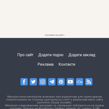
РЕКЛАМА НА САЙТІ
Про сайт
Додати подію
Додати заклад
Реклама
Контакти
Використання матеріалів можливе при відкритому для індексування
гіперпосиланні на сторінку оригінальної статті з вказанням імені сайту
LvivOnline (Львів Онлайн).
Матеріал з маркуванням «реклама» та «промоція» публікується на правах
реклами. Працює на
WordPress
|
Увійти
| запитів: 67, секунд: 0,185